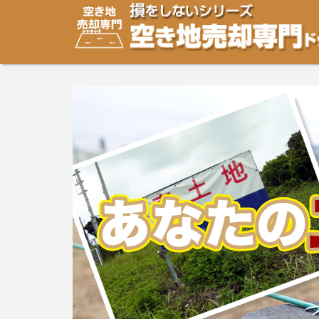
空き地・土地の「売却」は「個人」の方々が、「買取」は
り安めの売却金額と言われています。空き地・土地の売却