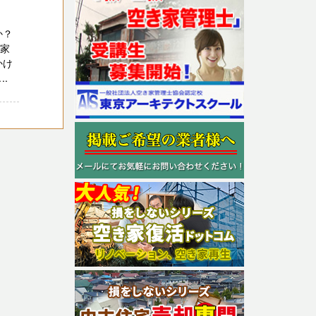
か？
、家
かけ
.