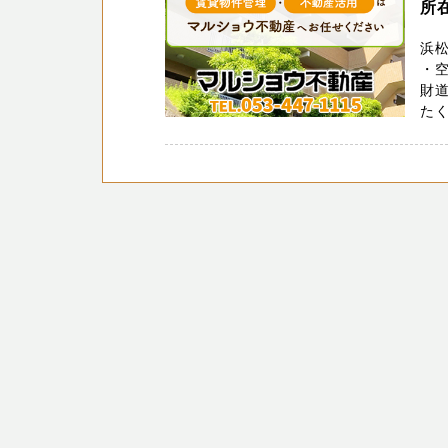
所
浜
・
財道
たく