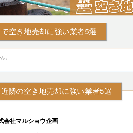
』で空き地売却に強い業者5選
せん。
』近隣の空き地売却に強い業者5選
式会社マルショウ企画