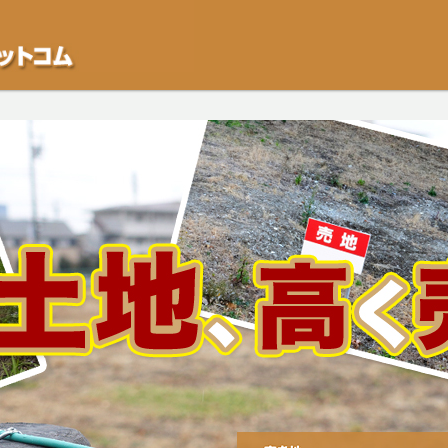
不動産や開発等の「業者」が物件を買います。一般的に「売却」は時間はかかるが
をご検討中の方はお気軽にご相談ください。空き地・土地、相続不動産など、不動