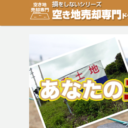
空き地・土地の「売却」は「個人」の方々が、「買取」は
り安めの売却金額と言われています。空き地・土地の売却