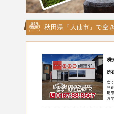
秋田県『大仙市』で空き
株
所
亡
務化
期
お早