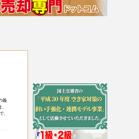
の義
は、
で、