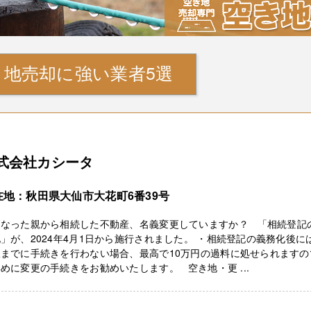
地売却に強い業者5選
式会社カシータ
在地：秋田県大仙市大花町6番39号
くなった親から相続した不動産、名義変更していますか？ 「相続登記
」が、2024年4月1日から施行されました。 ・相続登記の義務化後に
限までに手続きを行わない場合、最高で10万円の過料に処せられますの
めに変更の手続きをお勧めいたします。 空き地・更 ...