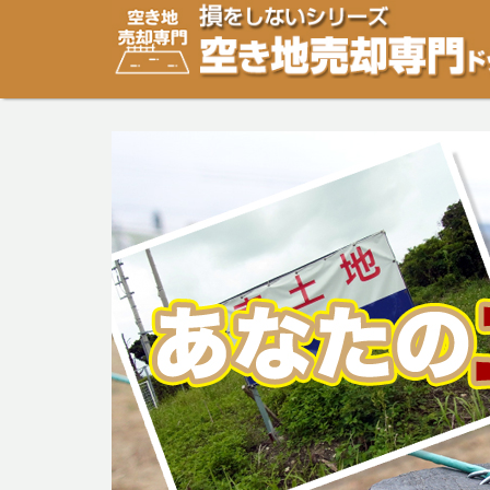
空き地・土地の「売却」は「個人」の方々が、「買取」は
り安めの売却金額と言われています。空き地・土地の売却