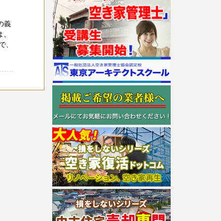
の義
は、
で、