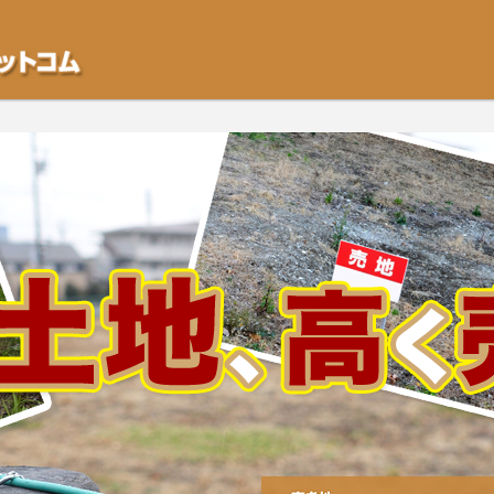
不動産や開発等の「業者」が物件を買います。一般的に「売却」は時間はかかるが
をご検討中の方はお気軽にご相談ください。空き地・土地、相続不動産など、不動