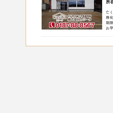
所
亡
務化
期
お早