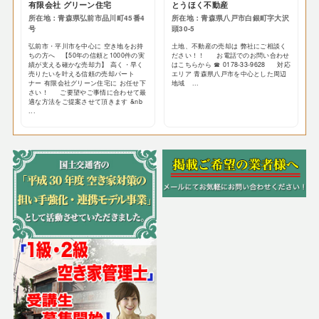
有限会社 グリーン住宅
とうほく不動産
所在地：青森県弘前市品川町45番4
所在地：青森県八戸市白銀町字大沢
号
頭30-5
弘前市・平川市を中心に 空き地をお持
土地、不動産の売却は 弊社にご相談く
ちの方へ 【50年の信頼と1000件の実
ださい！！ お電話でのお問い合わせ
績が支える確かな売却力】 高く・早く
はこちらから ☎ 0178-33-9628 対応
売りたいを叶える信頼の売却パート
エリア 青森県八戸市を中心とした周辺
ナー 有限会社グリーン住宅に お任せ下
地域 ...
さい！ ご要望やご事情に合わせて最
適な方法をご提案させて頂きます &nb
...