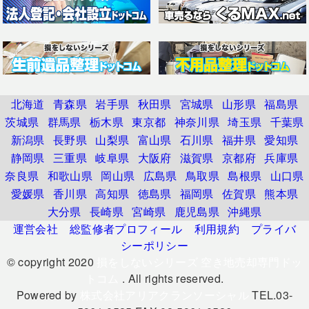
北海道
青森県
岩手県
秋田県
宮城県
山形県
福島県
茨城県
群馬県
栃木県
東京都
神奈川県
埼玉県
千葉県
新潟県
長野県
山梨県
富山県
石川県
福井県
愛知県
静岡県
三重県
岐阜県
大阪府
滋賀県
京都府
兵庫県
奈良県
和歌山県
岡山県
広島県
鳥取県
島根県
山口県
愛媛県
香川県
高知県
徳島県
福岡県
佐賀県
熊本県
大分県
長崎県
宮崎県
鹿児島県
沖縄県
運営会社
総監修者プロフィール
利用規約
プライバ
シーポリシー
© copyright 2020
損をしないシリーズ 空き地売却専門ドッ
トコム
. All rights reserved.
Powered by
株式会社アリアクランソーシャル
TEL.03-