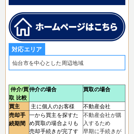
対応エリア
仙台市を中心とした周辺地域
仲介/買
仲介の場合
買取の場合
取 比較
主に個人のお客様
不動産会社
買主
一から買主を探すた
不動産会社が購
売却手
め買取の場合よりも
入するため
続期間
売却手続きが完了す
早期に手続きが