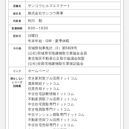
サンコウヒルズエステート
店舗名
株式会社サンコウ商事
会社名
利川 勤
代表者
9:00～19:00
営業時間
日曜日
定休日
年末年始・GW・夏季休暇
宮城県知事免許（3）第5828号
その他
(公社)宮城県宅地建物取引業協会会員
東北地区不動産公正取引協議会加盟
(公社)全国宅地建物取引業保証協会
ホームページ
リンク
空き家対策フル活用ドットコム
損をしない
シリーズ
遺産相続ドットコム
別掲載
任意売却ドットコム
中古住宅診断情報ドットコム
不動産買取フル活用ドットコム
中古住宅買取専門ドットコム
空き地買取専門ドットコム
中古マンション買取専門ドットコム
不動産売却フル活用ドットコム
中古住宅売却専門ドットコム