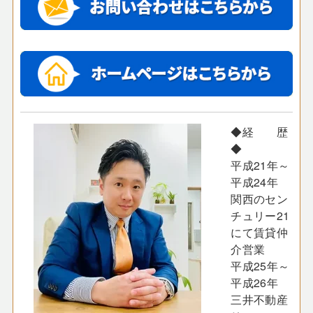
◆経 歴
◆
平成21年～
平成24年
関西のセン
チュリー21
にて賃貸仲
介営業
平成25年～
平成26年
三井不動産