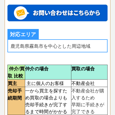
対応エリア
鹿児島県霧島市を中心とした周辺地域
仲介/買
仲介の場合
買取の場合
取 比較
主に個人のお客様
不動産会社
買主
一から買主を探すた
不動産会社が購
売却手
め買取の場合よりも
入するため
続期間
売却手続きが完了す
早期に手続きが
るまで時間がかかる
完了できる