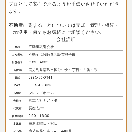
プロとして安心できるようお手伝いさせていただき
ます。
不動産に関することについては売却・管理・相続・
土地活用・何でもお気軽にご相談ください。
会社詳細
不動産取引会社
業種
不動産に関わる相談業務全般
主な業務
〒899-4332
郵便番号
鹿児島県霧島市国分中央１丁目１６番１号
所在地
0995-50-0941
電話
0995-46-3095
FAX
フレンドホーム
店舗名
株式会社ナガトモ
会社名
長友 弘幸
代表者
9:30～18:30
営業時間
毎週水曜日・祝日
定休日
鹿児島県知事（4）5400号
その他