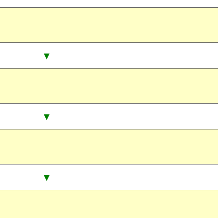
▼
▼
▼