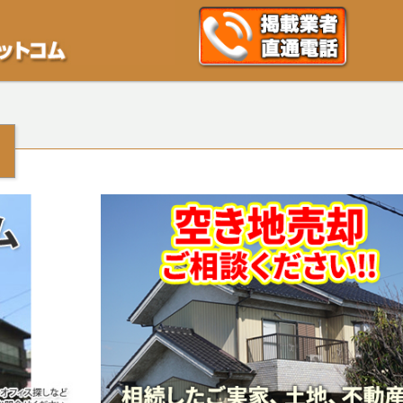
不動産や開発等の「業者」が物件を買います。一般的に「売却」は時間はかかるが
をご検討中の方はお気軽にご相談ください。空き地・土地、相続不動産など、不動