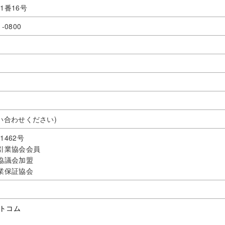
1番16号
1-0800
い合わせください)
462号
取引業協会会員
協議会加盟
業保証協会
トコム