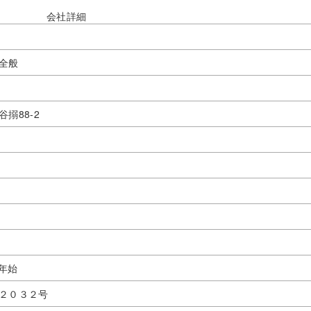
会社詳細
全般
搦88-2
末年始
２０３２号