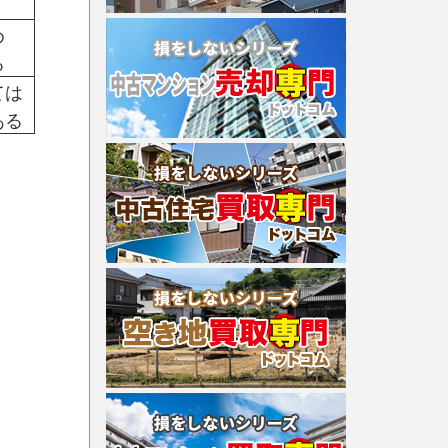
め
る
ては
ある