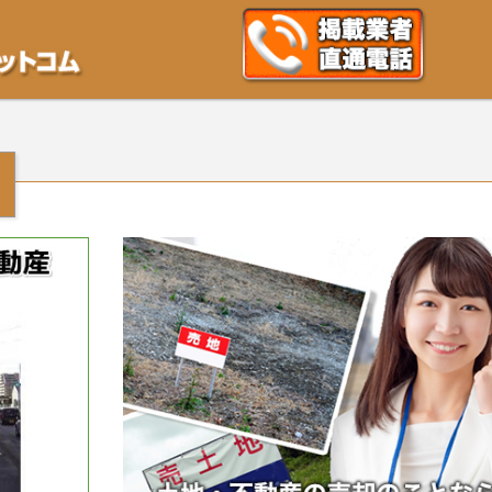
不動産や開発等の「業者」が物件を買います。一般的に「売却」は時間はかかるが
をご検討中の方はお気軽にご相談ください。空き地・土地、相続不動産など、不動