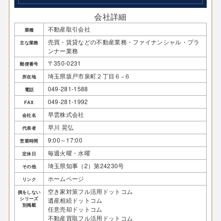
会社詳細
不動産取引会社
業種
売買・賃貸などの不動産業務・ファイナンシャル・プラ
主な業務
ンナー業務
〒350-0231
郵便番号
埼玉県坂戸市泉町２丁目６−６
所在地
049-281-1588
電話
049-281-1992
FAX
早雲株式会社
会社名
早川 晃弘
代表者
9:00～17:00
営業時間
毎週火曜・水曜
定休日
埼玉県知事（2）第24230号
その他
ホームページ
リンク
空き家対策フル活用ドットコム
損をしない
シリーズ
遺産相続ドットコム
別掲載
任意売却ドットコム
不動産買取フル活用ドットコム