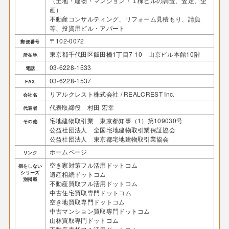
（土地・建物・マンション・１棟ビルの調査、査定、企
画）
不動産コンサルティング、リフォーム見積もり、請負
等、投資用ビル・アパート
〒102-0072
郵便番号
東京都千代田区飯田橋1丁目7-10 山京ビル本館10階
所在地
03-6228-1533
電話
03-6228-1537
FAX
リアルクレスト株式会社 / REALCREST Inc.
会社名
代表取締役 村田 宏幸
代表者
宅地建物取引業 東京都知事（1）第109030号
その他
公益社団法人 全国宅地建物取引業保証協会
公益社団法人 東京都宅地建物取引業協会
ホームページ
リンク
空き家対策フル活用ドットコム
損をしない
シリーズ
遺産相続ドットコム
別掲載
不動産買取フル活用ドットコム
中古住宅買取専門ドットコム
空き地買取専門ドットコム
中古マンション買取専門ドットコム
山林買取専門ドットコム