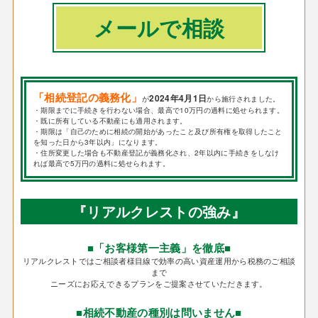
メールで相談
「相続登記の義務化」
2024年4月1日
が
から施行されました。
・期限までに手続きを行わない場合、最高で10万円の過料に処せられます。
・既に所有している不動産にも適用されます。
・期限は「自己のために相続の開始があったこと及び所有権を取得したこと
を知った日から3年以内」になります。
・住所変更した場合も不動産登記が義務化され、2年以内に手続きをしなけ
れば最高で5万円の過料に処せられます。
『リアルクレストの強み』
■「お客様第一主義」を徹底■
リアルクレストではご相談者様目線で効率の高い資産運用から税務のご相談
まで
ニーズにお応えできるプランをご提案させていただきます。
■相続不動産の種別は問いません■