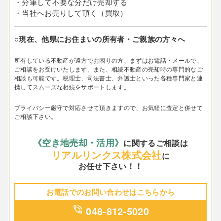
・分筆して不要な分だけ売却する
・当社へお売りして頂く（買取）
○現在、他県にお住まいの所有者・ご親族の方々へ
所有している不動産が遠方でお困りの方、まずはお電話・メールで、
ご相談をお受けいたします。
また、相続不動産の売却時の専門的なご
相談も可能です。税理士、司法書士、弁護士といった各種専門家と連
携してスムーズな相続をサポートします。
プライバシー厳守で対応させて頂きますので、お気軽に査定と併せて
ご相談下さい。
《空き地売却・活用》
に関するご相談は
リアルリンクス株式会社
に
お任せ下さい！！
お電話でのお問い合わせはこちらから
phone_in_talk
048-812-5020