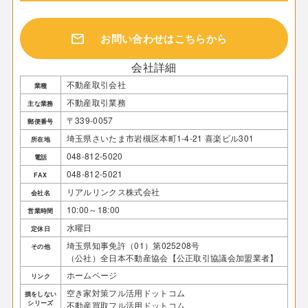
mail
お問い合わせはこちらから
会社詳細
不動産取引会社
業種
不動産取引業務
主な業務
〒339-0057
郵便番号
埼玉県さいたま市岩槻区本町1-4-21 喜楽ビル301
所在地
048-812-5020
電話
048-812-5021
FAX
リアルリンクス株式会社
会社名
10:00～18:00
営業時間
水曜日
定休日
埼玉県知事免許（01）第025208号
その他
（公社）全日本不動産協会【公正取引協議会加盟業者】
ホームページ
リンク
空き家対策フル活用ドットコム
損をしない
シリーズ
不動産買取フル活用ドットコム