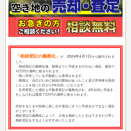
「相続登記の義務化」
2024年4月1日
が、
から施行されま
した。
・相続登記の義務化後、期限までに手続きを行わない場合、最高で
10万円の過料に処せられます。
・既に所有している不動産にも適用されます。
・期限は「自己のために相続の開始があったこと及び所有権を取得
したことを知った日から3年以内」になります。
・住所変更した場合も不動産登記が義務化され、2年以内に手続き
をしなければ最高で5万円の過料に処せられます。
売却するときや担保に差し出す場合にすぐに手続きができない場合
がございます。
相続登記の義務化によって、土地を相続したときはできるだけ早く
相続登記をするようおすすめいたします。