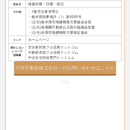
毎週水曜・日曜・祝日
定休日
・1級空き家管理士
その他
・栃木県知事免許（1）第5530号
・(公社)栃木県宅地建物取引業協会会員
・(公社)首都圏不動産公正取引協議会加盟
・(公社)全国宅地建物取引業保証協会
ホームページ
リンク
空き家対策フル活用ドットコム
損をしない
シリーズ
不動産売却フル活用ドットコム
別掲載
中古住宅売却専門ドットコム
宇河不動産株式会社へのお問い合わせはこちら
から