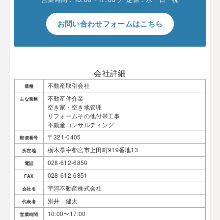
お問い合わせフォームはこちら
会社詳細
不動産取引会社
業種
不動産仲介業
主な業務
空き家・空き地管理
リフォームその他付帯工事
不動産コンサルティング
〒321-0405
郵便番号
栃木県宇都宮市上田町919番地13
所在地
028-612-6850
電話
028-612-6851
FAX
宇河不動産株式会社
会社名
別井 建太
代表者
10:00〜17:00
営業時間