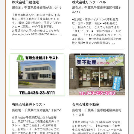
株式会社日建住宅
株式会社リンク・ベル
所在地：千葉県船橋市咲が丘1-34-9
所在地：千葉県千葉市美浜区打瀬3-
4-112
千葉県船橋市を中心に日建住宅が お客
様のご所有不動産を直接買取いたしま
■美浜区・幕張ベイタウンの不動産買
す。 最短10日で現金化、手間いらずの
取・売却・賃貸・相続■ ■不動産のこ
スムーズ買取、 仲介手数料不要。
と、相続のこと、なんでも相談できる
お電話でのお問い合わせはこちらから
「住むビリエ」■ 電話で相談メールで
phone_in_talk 0120-599-750 &nbs ...
相談 『住まいの相談窓口リンク・ベ
ルの強み』 ■不動産業界20年以上の経
験と実績■ 住まいの相談窓口リ ...
有限会社新井トラスト
合同会社葵不動産
所在地：千葉県市原市更級1丁目7-3
所在地：千葉県千葉市稲毛区弥生町
４－３５
市原市ほか千葉県広域の空き地売却
は、業歴20年以上の有限会社新井トラ
千葉県全域を中心に日本全国の 空き地
ストへ。遠方にお住まいの所有者様
をお持ちの方へ 【創業40年：千葉大
も、お電話・メールでご相談からご売
生協提携店第1号】 【ハウスメーカー出
却まで進められます。草刈りや固定資
身の経験豊富な担当者在籍店】 合同会