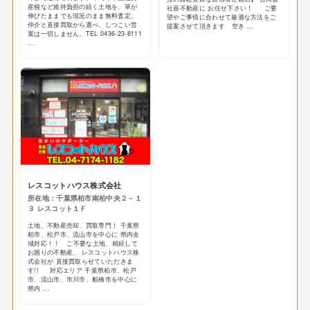
産税など維持負担の続く土地を、草が
社葵不動産に お任せ下さい！ ご要
伸びたままでも現況のまま無料査定。
望やご事情に合わせて最適な方法をご
仲介と直接買取から選べ、しつこい営
提案させて頂きます 空き ...
業は一切しません。TEL 0436-23-8111
...
レスコットハウス株式会社
所在地：千葉県柏市南柏中央２－１
３ レスコット１Ｆ
土地、不動産売却、買取専門！ 千葉県
柏市、松戸市、流山市を中心に 県内全
域対応！！ ご不要な土地、相続して
お困りの不動産、 レスコットハウス株
式会社が 直接買取らせていただきま
す!! 対応エリア 千葉県柏市、松戸
市、流山市、市川市、船橋市を中心に
県内 ...