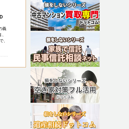
Ｄ
の義
は、
で、