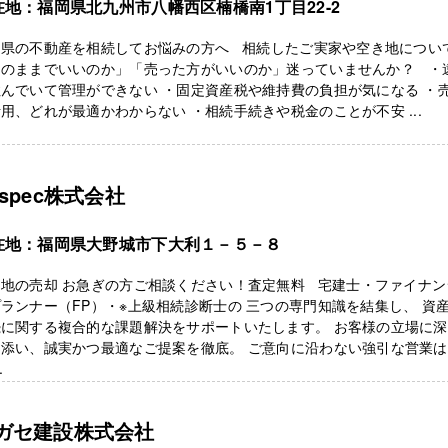
在地：福岡県北九州市八幡西区楠橋南1丁目22-2
岡県の不動産を相続してお悩みの方へ 相続したご実家や空き地につい
このままでいいのか」「売った方がいいのか」迷っていませんか？ ・
んでいて管理ができない ・固定資産税や維持費の負担が気になる ・
用、どれが最適かわからない ・相続手続きや税金のことが不安 ...
espec株式会社
在地：福岡県大野城市下大利１－５－８
き地の売却 お急ぎの方ご相談ください！査定無料 宅建士・ファイナン
ランナー（FP）・※上級相続診断士の 三つの専門知識を結集し、 資
続に関する複合的な課題解決をサポートいたします。 お客様の立場に
り添い、誠実かつ最適なご提案を徹底。 ご意向に沿わない強引な営業
.
ガセ建設株式会社