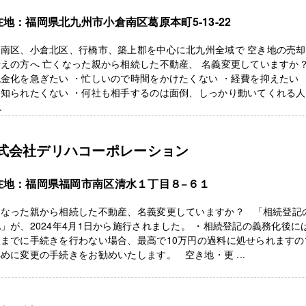
在地：福岡県北九州市小倉南区葛原本町5-13-22
倉南区、小倉北区、行橋市、築上郡を中心に北九州全域で 空き地の売
考えの方へ 亡くなった親から相続した不動産、 名義変更していますか
金化を急ぎたい ・忙しいので時間をかけたくない ・経費を抑えたい 
に知られたくない ・何社も相手するのは面倒、しっかり動いてくれる
.
式会社デリハコーポレーション
在地：福岡県福岡市南区清水１丁目８−６１
くなった親から相続した不動産、名義変更していますか？ 「相続登記
」が、2024年4月1日から施行されました。 ・相続登記の義務化後に
限までに手続きを行わない場合、最高で10万円の過料に処せられますの
めに変更の手続きをお勧めいたします。 空き地・更 ...