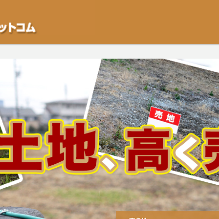
不動産や開発等の「業者」が物件を買います。一般的に「売却」は時間はかかるが
をご検討中の方はお気軽にご相談ください。空き地・土地、相続不動産など、不動