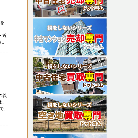
却を
？
・近
人に
の義
は、
で、