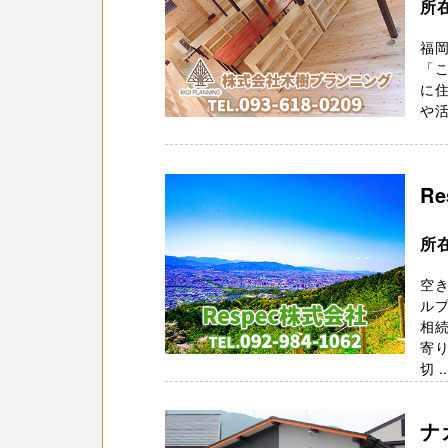
所
福
「
に住
や活
R
所
空
ルプ
相
寄
切 ..
ナ