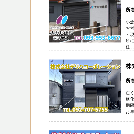
所
小
お
・現
所
任 ..
株
所
亡
務化
期
お早