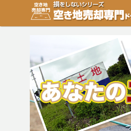
空き地・土地の「売却」は「個人」の方々が、「買取」は
り安めの売却金額と言われています。空き地・土地の売却