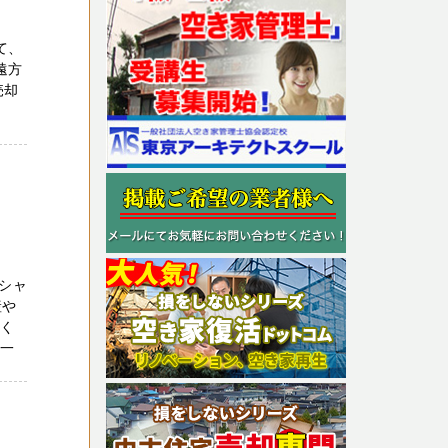
て、
遠方
売却
シャ
産や
深く
は一