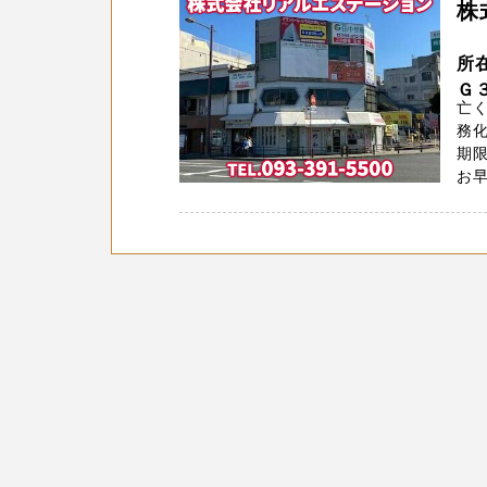
株
所
Ｇ
亡
務化
期
お早