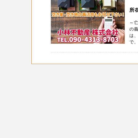
所
～
の義
は
で、