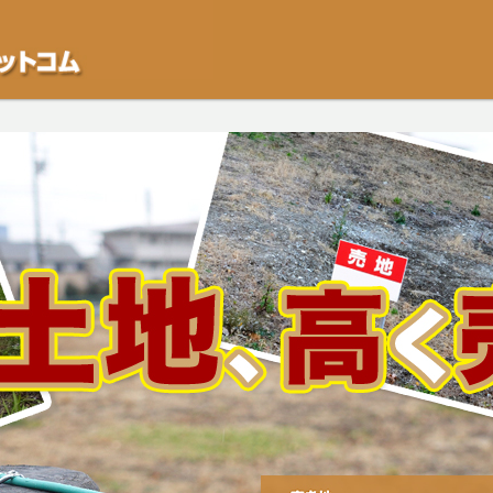
不動産や開発等の「業者」が物件を買います。一般的に「売却」は時間はかかるが
をご検討中の方はお気軽にご相談ください。空き地・土地、相続不動産など、不動