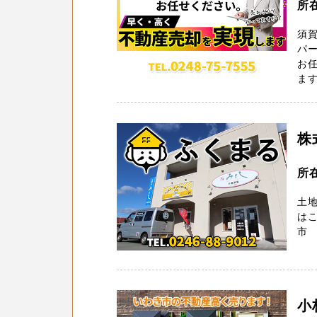
所在
須
パー
お
ます
株
所
土
はこ
市 
小