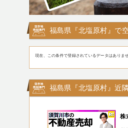
福島県『北塩原村』で
現在、この条件で登録されているデータはありま
福島県『北塩原村』近
株