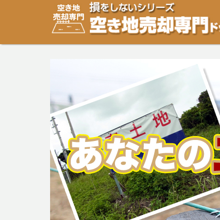
空き地・土地の「売却」は「個人」の方々が、「買取」は
り安めの売却金額と言われています。空き地・土地の売却