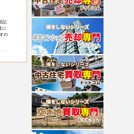
登記
後に
すの