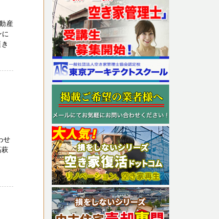
動産
ンに
頂き
わせ
高萩