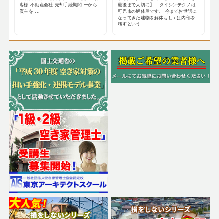
客様 不動産会社 売却手続期間 一から
最後まで大切に】 タイシンテクノは
買主を ...
可児市の解体屋です。 今までお世話に
なってきた建物を解体もしくは内部を
壊すという ...