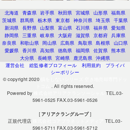
北海道
青森県
岩手県
秋田県
宮城県
山形県
福島県
茨城県
群馬県
栃木県
東京都
神奈川県
埼玉県
千葉県
新潟県
長野県
山梨県
富山県
石川県
福井県
愛知県
静岡県
三重県
岐阜県
大阪府
滋賀県
京都府
兵庫県
奈良県
和歌山県
岡山県
広島県
鳥取県
島根県
山口県
愛媛県
香川県
高知県
徳島県
福岡県
佐賀県
熊本県
大分県
長崎県
宮崎県
鹿児島県
沖縄県
運営会社
総監修者プロフィール
利用規約
プライバ
シーポリシー
© copyright 2020
損をしないシリーズ 空き地売却専門ドッ
トコム
. All rights reserved.
Powered by
株式会社アリアクランソーシャル
TEL.03-
5961-0525 FAX.03-5961-0526
[
アリアクラングループ
]
正規代理店
株式会社コアプラネットメディア
TEL.03-
5961-5711 FAX.03-5961-5712