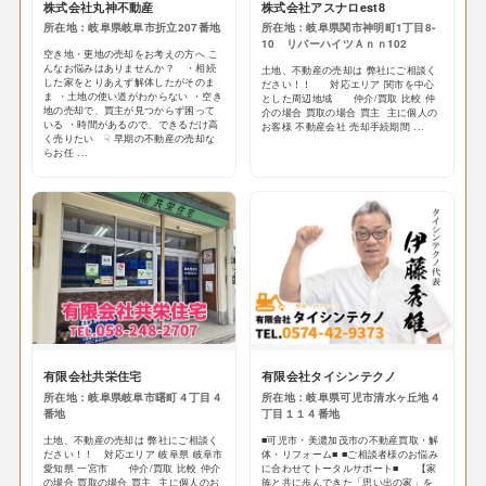
株式会社丸神不動産
株式会社アスナロest8
所在地：岐阜県岐阜市折立207番地
所在地：岐阜県関市神明町1丁目8-
10 リバーハイツＡｎｎ102
空き地・更地の売却をお考えの方へ こ
んなお悩みはありませんか？ ・相続
土地、不動産の売却は 弊社にご相談く
した家をとりあえず解体したがそのま
ださい！！ 対応エリア 関市を中心
ま ・土地の使い道がわからない ・空き
とした周辺地域 仲介/買取 比較 仲
地の売却で、買主が見つからず困って
介の場合 買取の場合 買主 主に個人の
いる ・時間があるので、できるだけ高
お客様 不動産会社 売却手続期間 ...
く売りたい ☟ 早期の不動産の売却な
らお任 ...
有限会社共栄住宅
有限会社タイシンテクノ
所在地：岐阜県岐阜市曙町４丁目４
所在地：岐阜県可児市清水ヶ丘地４
番地
丁目１１４番地
土地、不動産の売却は 弊社にご相談く
■可児市・美濃加茂市の不動産買取・解
ださい！！ 対応エリア 岐阜県 岐阜市
体・リフォーム■ ■ご相談者様のお悩み
愛知県 一宮市 仲介/買取 比較 仲介
に合わせてトータルサポート■ 【家
の場合 買取の場合 買主 主に個人のお
族と共に歩んできた「思い出の家」を