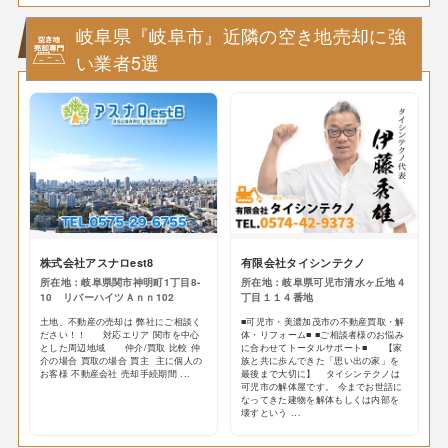
岐阜県『岐阜市』近隣の空き地売却に強
い業者5選
株式会社アスナロest8
有限会社タイシンテクノ
所在地：岐阜県関市神明町1丁目8-
所在地：岐阜県可児市清水ヶ丘地４
10 リバーハイツＡｎｎ102
丁目１１４番地
土地、不動産の売却は 弊社にご相談く
■可児市・美濃加茂市の不動産買取・解
ださい！！ 対応エリア 関市を中心
体・リフォーム■ ■ご相談者様のお悩み
とした周辺地域 仲介/買取 比較 仲
に合わせてトータルサポート■ 【家
介の場合 買取の場合 買主 主に個人の
族と共に歩んできた「思い出の家」を
お客様 不動産会社 売却手続期間 ...
最後まで大切に】 タイシンテクノは
可児市の解体屋です。 今までお世話に
なってきた建物を解体もしくは内部を
壊すという ...