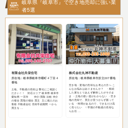
岐阜県『岐阜市』で空き地売却に強い業
者5選
有限会社共栄住宅
株式会社丸神不動産
所在地：岐阜県岐阜市曙町４丁目４
所在地：岐阜県岐阜市折立207番地
番地
空き地・更地の売却をお考えの方へ こ
んなお悩みはありませんか？ ・相続
土地、不動産の売却は 弊社にご相談く
した家をとりあえず解体したがそのま
ださい！！ 対応エリア 岐阜県 岐阜市
ま ・土地の使い道がわからない ・空き
愛知県 一宮市 仲介/買取 比較 仲介
地の売却で、買主が見つからず困って
の場合 買取の場合 買主 主に個人のお
いる ・時間があるので、できるだけ高
客様 不動産会社 売却手続期間 一から
く売りたい ☟ 早期の不動産の売却な
買主を ...
らお任 ...