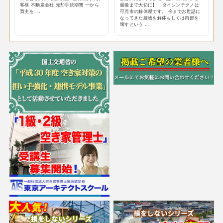
客様 不動産会社 売却手続期間 一から
最後まで大切に】 タイシンテクノは
買主を ...
可児市の解体屋です。 今までお世話に
なってきた建物を解体もしくは内部を
壊すという ...