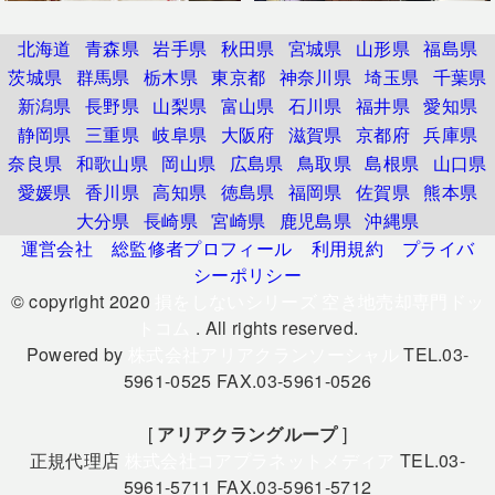
北海道
青森県
岩手県
秋田県
宮城県
山形県
福島県
茨城県
群馬県
栃木県
東京都
神奈川県
埼玉県
千葉県
新潟県
長野県
山梨県
富山県
石川県
福井県
愛知県
静岡県
三重県
岐阜県
大阪府
滋賀県
京都府
兵庫県
奈良県
和歌山県
岡山県
広島県
鳥取県
島根県
山口県
愛媛県
香川県
高知県
徳島県
福岡県
佐賀県
熊本県
大分県
長崎県
宮崎県
鹿児島県
沖縄県
運営会社
総監修者プロフィール
利用規約
プライバ
シーポリシー
© copyright 2020
損をしないシリーズ 空き地売却専門ドッ
トコム
. All rights reserved.
Powered by
株式会社アリアクランソーシャル
TEL.03-
5961-0525 FAX.03-5961-0526
[
アリアクラングループ
]
正規代理店
株式会社コアプラネットメディア
TEL.03-
5961-5711 FAX.03-5961-5712