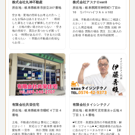
株式会社丸神不動産
株式会社アスナロest8
所在地：岐阜県岐阜市折立207番地
所在地：岐阜県関市神明町1丁目8-
10 リバーハイツＡｎｎ102
空き地・更地の売却をお考えの方へ こ
んなお悩みはありませんか？ ・相続
土地、不動産の売却は 弊社にご相談く
した家をとりあえず解体したがそのま
ださい！！ 対応エリア 関市を中心
ま ・土地の使い道がわからない ・空き
とした周辺地域 仲介/買取 比較 仲
地の売却で、買主が見つからず困って
介の場合 買取の場合 買主 主に個人の
いる ・時間があるので、できるだけ高
お客様 不動産会社 売却手続期間 ...
く売りたい ☟ 早期の不動産の売却な
らお任 ...
有限会社共栄住宅
有限会社タイシンテクノ
所在地：岐阜県岐阜市曙町４丁目４
所在地：岐阜県可児市清水ヶ丘地４
番地
丁目１１４番地
土地、不動産の売却は 弊社にご相談く
■可児市・美濃加茂市の不動産買取・解
ださい！！ 対応エリア 岐阜県 岐阜市
体・リフォーム■ ■ご相談者様のお悩み
愛知県 一宮市 仲介/買取 比較 仲介
に合わせてトータルサポート■ 【家
の場合 買取の場合 買主 主に個人のお
族と共に歩んできた「思い出の家」を