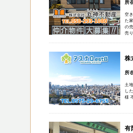
所
空
た家
の
売り
株
所
土
した
様 
有