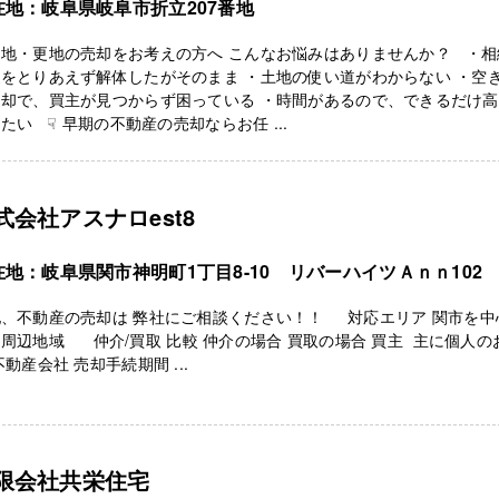
在地：岐阜県岐阜市折立207番地
き地・更地の売却をお考えの方へ こんなお悩みはありませんか？ ・相
をとりあえず解体したがそのまま ・土地の使い道がわからない ・空
売却で、買主が見つからず困っている ・時間があるので、できるだけ
たい ☟ 早期の不動産の売却ならお任 ...
式会社アスナロest8
在地：岐阜県関市神明町1丁目8-10 リバーハイツＡｎｎ102
地、不動産の売却は 弊社にご相談ください！！ 対応エリア 関市を中
周辺地域 仲介/買取 比較 仲介の場合 買取の場合 買主 主に個人の
不動産会社 売却手続期間 ...
限会社共栄住宅