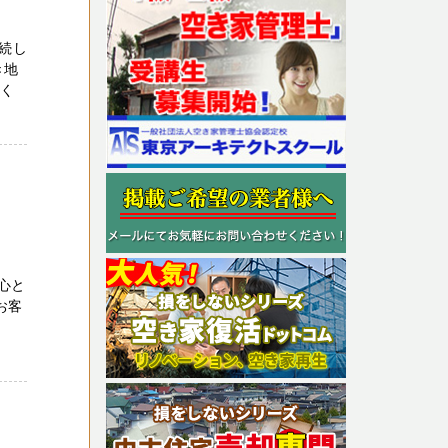
続し
き地
高く
心と
お客