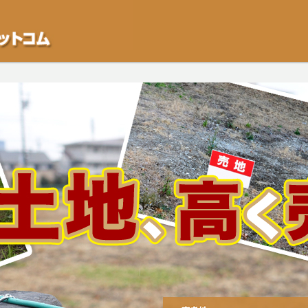
不動産や開発等の「業者」が物件を買います。一般的に「売却」は時間はかかるが
をご検討中の方はお気軽にご相談ください。空き地・土地、相続不動産など、不動