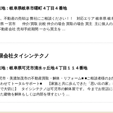
在地：岐阜県岐阜市曙町４丁目４番地
、不動産の売却は 弊社にご相談ください！！ 対応エリア 岐阜県 岐
県 一宮市 仲介/買取 比較 仲介の場合 買取の場合 買主 主に個人
不動産会社 売却手続期間 一から買主を ...
限会社タイシンテクノ
在地：岐阜県可児市清水ヶ丘地４丁目１１４番地
児市・美濃加茂市の不動産買取・解体・リフォーム■ ■ご相談者様のお
合わせてトータルサポート■ 【家族と共に歩んできた「思い出の家」
まで大切に】 タイシンテクノは可児市の解体屋です。 今までお世話に
た建物を解体もしくは内部を壊すという ...