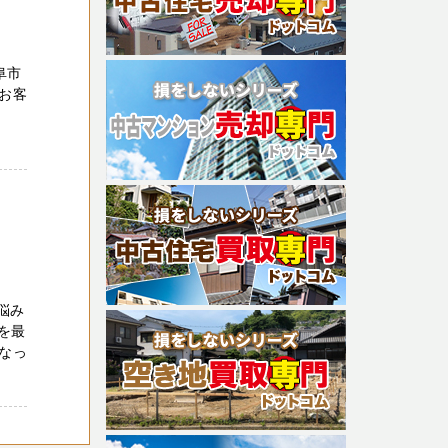
阜市
のお客
悩み
を最
なっ