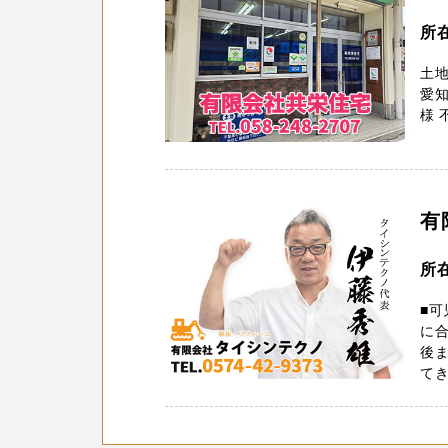
所
土地
愛知
様 
有
所
■可
に
後
てき