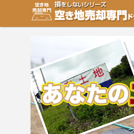
空き地・土地の「売却」は「個人」の方々が、「買取」は
り安めの売却金額と言われています。空き地・土地の売却