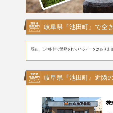
岐阜県『池田町』で空き
現在、この条件で登録されているデータはありま
岐阜県『池田町』近隣
株