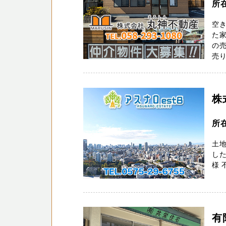
所
空
た家
の
売り
株
所
土
した
様 
有