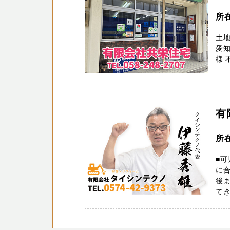
所
土地
愛知
様 
有
所
■可
に
後
てき