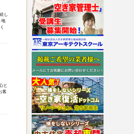
続し
き地
高く
心と
お客