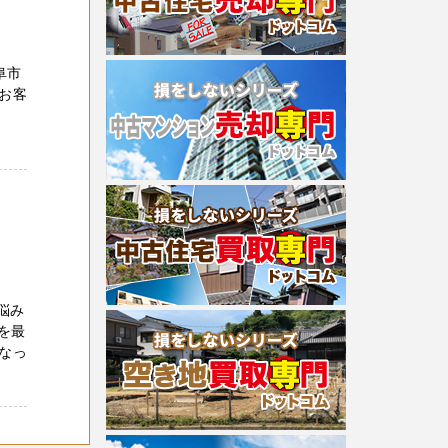
阜市
のお客
悩み
を最
なっ