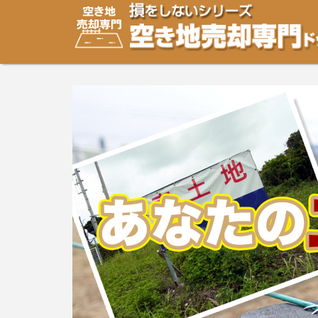
空き地・土地の「売却」は「個人」の方々が、「買取」は
り安めの売却金額と言われています。空き地・土地の売却