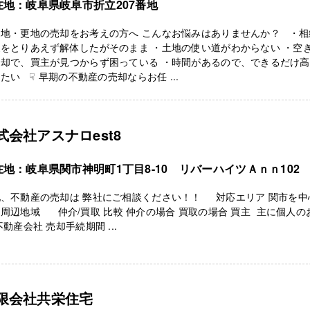
在地：岐阜県岐阜市折立207番地
き地・更地の売却をお考えの方へ こんなお悩みはありませんか？ ・相
をとりあえず解体したがそのまま ・土地の使い道がわからない ・空
売却で、買主が見つからず困っている ・時間があるので、できるだけ
たい ☟ 早期の不動産の売却ならお任 ...
式会社アスナロest8
在地：岐阜県関市神明町1丁目8-10 リバーハイツＡｎｎ102
地、不動産の売却は 弊社にご相談ください！！ 対応エリア 関市を中
周辺地域 仲介/買取 比較 仲介の場合 買取の場合 買主 主に個人の
不動産会社 売却手続期間 ...
限会社共栄住宅