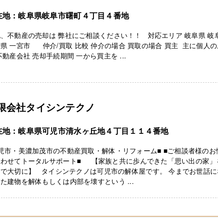
在地：岐阜県岐阜市曙町４丁目４番地
、不動産の売却は 弊社にご相談ください！！ 対応エリア 岐阜県 岐
県 一宮市 仲介/買取 比較 仲介の場合 買取の場合 買主 主に個人
不動産会社 売却手続期間 一から買主を ...
限会社タイシンテクノ
在地：岐阜県可児市清水ヶ丘地４丁目１１４番地
児市・美濃加茂市の不動産買取・解体・リフォーム■ ■ご相談者様のお
合わせてトータルサポート■ 【家族と共に歩んできた「思い出の家」
まで大切に】 タイシンテクノは可児市の解体屋です。 今までお世話に
た建物を解体もしくは内部を壊すという ...