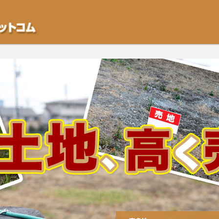
不動産や開発等の「業者」が物件を買います。一般的に「売却」は時間はかかるが
をご検討中の方はお気軽にご相談ください。空き地・土地、相続不動産など、不動