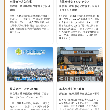
有限会社共栄住宅
有限会社タイシンテクノ
所在地：岐阜県岐阜市曙町４丁目４
所在地：岐阜県可児市清水ヶ丘地４
番地
丁目１１４番地
土地、不動産の売却は 弊社にご相談く
■可児市・美濃加茂市の不動産買取・解
ださい！！ 対応エリア 岐阜県 岐阜市
体・リフォーム■ ■ご相談者様のお悩み
愛知県 一宮市 仲介/買取 比較 仲介
に合わせてトータルサポート■ 【家
の場合 買取の場合 買主 主に個人のお
族と共に歩んできた「思い出の家」を
客様 不動産会社 売却手続期間 一から
最後まで大切に】 タイシンテクノは
買主を ...
可児市の解体屋です。 今までお世話に
なってきた建物を解体もしくは内部を
壊すという ...
株式会社アスナロest8
株式会社丸神不動産
所在地：岐阜県関市神明町1丁目8-
所在地：岐阜県岐阜市折立207番地
10 リバーハイツＡｎｎ102
空き地・更地の売却をお考えの方へ こ
んなお悩みはありませんか？ ・相続
土地、不動産の売却は 弊社にご相談く
した家をとりあえず解体したがそのま
ださい！！ 対応エリア 関市を中心
ま ・土地の使い道がわからない ・空き
とした周辺地域 仲介/買取 比較 仲