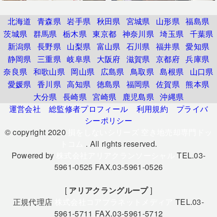
北海道
青森県
岩手県
秋田県
宮城県
山形県
福島県
茨城県
群馬県
栃木県
東京都
神奈川県
埼玉県
千葉県
新潟県
長野県
山梨県
富山県
石川県
福井県
愛知県
静岡県
三重県
岐阜県
大阪府
滋賀県
京都府
兵庫県
奈良県
和歌山県
岡山県
広島県
鳥取県
島根県
山口県
愛媛県
香川県
高知県
徳島県
福岡県
佐賀県
熊本県
大分県
長崎県
宮崎県
鹿児島県
沖縄県
運営会社
総監修者プロフィール
利用規約
プライバ
シーポリシー
© copyright 2020
損をしないシリーズ 空き地売却専門ドッ
トコム
. All rights reserved.
Powered by
株式会社アリアクランソーシャル
TEL.03-
5961-0525 FAX.03-5961-0526
[
アリアクラングループ
]
正規代理店
株式会社コアプラネットメディア
TEL.03-
5961-5711 FAX.03-5961-5712