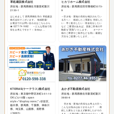
草処建設株式会社
ヒカリホーム株式会社
所在地：群馬県桐生市新里町新川
所在地：群馬県沼田市薄根町3373-
2130-1
9
はじめまして 群馬県桐生市の 草処建設
～空き地・更地の売却を検討されてい
株式会社でございます。 地域密着!
る方へ～ 相続したご実家を 売却した
お電話でのお問い合わせはこちらから
い・早く処分したい・現金化をしたい
☎ 0277-74-1682 ～どんな理由で売
など ご要望があれば、直接ご所有の不
却をお考えですか？～ &nbsp ...
動産を"買取"いたします。 オーナー
様のご希望やご条件などを伺い 最適な
方法をご提案いたします。 ...
KTERAS(ケーテラス)株式会社
あかぎ不動産株式会社
所在地：東京都中野区本町2-51-10
所在地：群馬県桐生市新里町新川
OKビル10階 <span
3980-6
style="display:none;">杉並区、
空き地・更地の売却をお考えの方へ
栃木県、群馬県、千葉県、神奈川
こんなお悩みはありませんか？ ・相
県、埼玉県、山梨県、長野県
続した家をとりあえず解体したがその
</span>
まま ・土地の使い道がわからない ・空