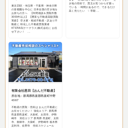
き地の売却で、買主が見つからず困っ
東京23区・埼玉県・千葉県・神奈川県
ている ・時間があるので、できるだけ
の首都圏を中心に 日本全国の空き地を
高く売りたい ☟ 早期 ...
お持ちの方へ 【年間相談＆買取件数
3000件以上】 【豊富な不動産高額買取
実績】 空き家・相続不動産・訳あり不
動産に 特化した不動産買取業者
KTERAS(ケーテラス)株式会社に お任
せ下さい！ ...
有限会社恩田【おんだ不動産】
所在地：群馬県邑楽郡邑楽町中野
4567
不動産の買取・売却は おんだ不動産に
お任せください！ 強化エリア: 群馬県
邑楽郡邑楽町、大泉町、太田市、伊勢
崎市 対応エリア 群馬県 邑楽町、太田
市、館林市、大泉町、伊勢崎市 栃木県
足利市、佐野市 売却スケジュール