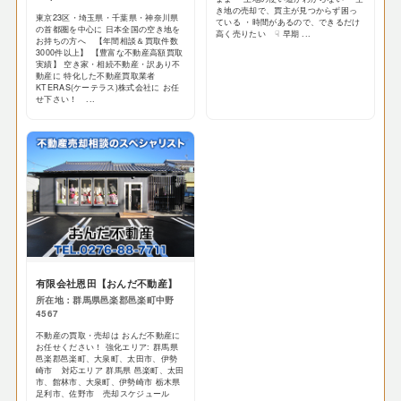
き地の売却で、買主が見つからず困っ
東京23区・埼玉県・千葉県・神奈川県
ている ・時間があるので、できるだけ
の首都圏を中心に 日本全国の空き地を
高く売りたい ☟ 早期 ...
お持ちの方へ 【年間相談＆買取件数
3000件以上】 【豊富な不動産高額買取
実績】 空き家・相続不動産・訳あり不
動産に 特化した不動産買取業者
KTERAS(ケーテラス)株式会社に お任
せ下さい！ ...
有限会社恩田【おんだ不動産】
所在地：群馬県邑楽郡邑楽町中野
4567
不動産の買取・売却は おんだ不動産に
お任せください！ 強化エリア: 群馬県
邑楽郡邑楽町、大泉町、太田市、伊勢
崎市 対応エリア 群馬県 邑楽町、太田
市、館林市、大泉町、伊勢崎市 栃木県
足利市、佐野市 売却スケジュール