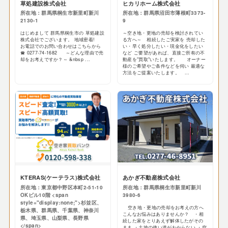
草処建設株式会社
ヒカリホーム株式会社
所在地：群馬県桐生市新里町新川
所在地：群馬県沼田市薄根町3373-
2130-1
9
はじめまして 群馬県桐生市の 草処建設
～空き地・更地の売却を検討されてい
株式会社でございます。 地域密着!
る方へ～ 相続したご実家を 売却した
お電話でのお問い合わせはこちらから
い・早く処分したい・現金化をしたい
☎ 0277-74-1682 ～どんな理由で売
など ご要望があれば、直接ご所有の不
却をお考えですか？～ &nbsp ...
動産を"買取"いたします。 オーナー
様のご希望やご条件などを伺い 最適な
方法をご提案いたします。 ...
KTERAS(ケーテラス)株式会社
あかぎ不動産株式会社
所在地：東京都中野区本町2-51-10
所在地：群馬県桐生市新里町新川
OKビル10階 <span
3980-6
style="display:none;">杉並区、
空き地・更地の売却をお考えの方へ
栃木県、群馬県、千葉県、神奈川
こんなお悩みはありませんか？ ・相
県、埼玉県、山梨県、長野県
続した家をとりあえず解体したがその
</span>
まま ・土地の使い道がわからない ・空