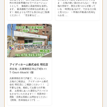
件の売主様専属のセラーズエージェン
ま ・土地の使い道がわからない ・空き
トとして、 徹底的に高値売却を追求し
地の売却で、買主が見つからず困って
ます。 最高価格での売却をお約束しま
いる ・時間があるので、できるだけ高
す！ 他社よりも1円でも安ければご指摘
く売りたい ☟ 早期の不動産の売却な
ください！ 「空き家をど ...
らお任 ...
アイディホーム株式会社 明石店
所在地：兵庫県明石市山下町6-11
T･Court･Akashi 1階
兵庫県明石市で戸建て、マンション、
土地のご相談は、 アイディホーム株式
会社 明石店に ご相談ください！！ ご
不要な土地、相続してお困りの不動
産、 お客様にあった適切なアドバイス
をさせていただきます！！ 売買仲介・
買取・活用お気軽にお問合せください
【買取、売却強化エリア】 ...