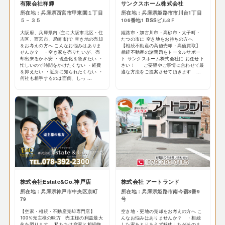
有限会社祥輝
サンクスホーム株式会社
所在地：兵庫県西宮市甲東園１丁目
所在地：兵庫県姫路市市川台1丁目
５－３５
106番地1 BSSビル3Ｆ
大阪府、兵庫県内 (主に大阪市北区・住
姫路市・加古川市・高砂市・太子町・
吉区、西宮市、尼崎市)で 空き地の売却
たつの市に 空き地をお持ちの方へ
をお考えの方へ こんなお悩みはありま
【相続不動産の高値売却・高価買取】
せんか？ ・空き家を売りたいが、売
相続不動産の諸問題をトータルサポー
却出来るか不安 ・現金化を急ぎたい ・
ト サンクスホーム株式会社に お任せ下
忙しいので時間をかけたくない ・経費
さい！ ご要望やご事情に合わせて最
を抑えたい ・近所に知られたくない ・
適な方法をご提案させて頂きます ...
何社も相手するのは面倒、しっ ...
株式会社Estate&Co.神戸店
株式会社 アートランド
所在地：兵庫県神戸市中央区京町
所在地：兵庫県姫路市南今宿8番9
79
号
【空家・相続・不動産売却専門店】
空き地・更地の売却をお考えの方へ こ
100％売主様の味方 売主様の利益最大
んなお悩みはありませんか？ ・相続
化を図ります。 私たちは空家と相続物
した家をとりあえず解体したがそのま