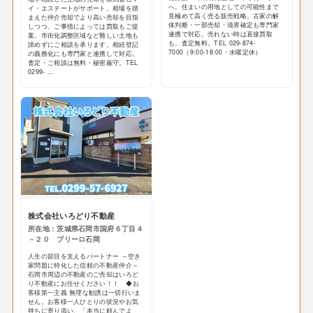
へ。住まいの用地としての可能性まで
イ・エステートがサポート。相場を踏
見極めて高く売る販売戦略。古家の解
まえた仲介売却でより高い売却を目指
体判断・一部売却・境界確定も専門家
しつつ、ご事情によっては買取もご提
連携で対応。売れない時は直接買取
案。市街化調整区域など難しい土地も
も。査定無料。TEL 029-874-
諦めずにご相談を承ります。相続登記
7000（9:00-18:00・水曜定休）
の義務化にも専門家と連携して対応。
査定・ご相談は無料・秘密厳守。TEL
0299- ...
株式会社いろどり不動産
所在地：茨城県石岡市国府６丁目４
－２０ ブリーロ石岡
人生の節目を支えるパートナー ～空き
家問題に特化した信頼の不動産仲介～
石岡市周辺の不動産のご売却はいろど
り不動産にお任せください！！ ◆お
客様第一主義 無理な勧誘は一切行いま
せん。お客様一人ひとりの状況やお気
持ちに寄り添い、「本当に頼んでよ