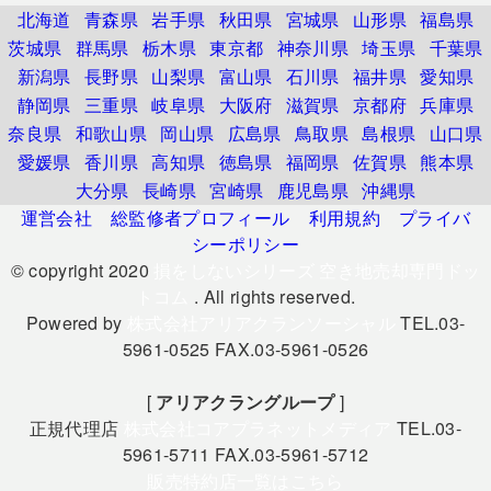
北海道
青森県
岩手県
秋田県
宮城県
山形県
福島県
茨城県
群馬県
栃木県
東京都
神奈川県
埼玉県
千葉県
新潟県
長野県
山梨県
富山県
石川県
福井県
愛知県
静岡県
三重県
岐阜県
大阪府
滋賀県
京都府
兵庫県
奈良県
和歌山県
岡山県
広島県
鳥取県
島根県
山口県
愛媛県
香川県
高知県
徳島県
福岡県
佐賀県
熊本県
大分県
長崎県
宮崎県
鹿児島県
沖縄県
運営会社
総監修者プロフィール
利用規約
プライバ
シーポリシー
© copyright 2020
損をしないシリーズ 空き地売却専門ドッ
トコム
. All rights reserved.
Powered by
株式会社アリアクランソーシャル
TEL.03-
5961-0525 FAX.03-5961-0526
[
アリアクラングループ
]
正規代理店
株式会社コアプラネットメディア
TEL.03-
5961-5711 FAX.03-5961-5712
販売特約店一覧はこちら