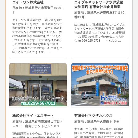
エイ・ワン株式会社
エイブルネットワーク水戸茨城
大学前店 有限会社加倉井総業
所在地：茨城県行方市玉造甲4009-
1
所在地：茨城県水戸市袴塚3丁目10
番32号
エイ・ワン株式会社は、 霞ヶ浦を前に
遠くは筑波山を望む、 風光明媚な行方
はじめまして 茨城県水戸市の エイブル
市に位置しております。 家づくりの上
ネットワーク水戸茨城大学前店 有限会
で欠かせない土地につきましても、 弊
社加倉井総業でございます。 地域密着!
社の不動産部がお客様のお手伝いをさ
お電話でのお問い合わせはこちらか
せていただきます。 行方市をはじめと
ら ☎ 029-225-2738 ～どんな ...
した近隣地域の豊富な情報をご提供
し、 お客様のご要望にあった土地をご
紹介させていただきます。 ...
株式会社マイ・エステート
有限会社マツザカハウス
所在地：茨城県石岡市茨城１丁目４
所在地：茨城県牛久市南1-15-6
－３５ 山内テナントビル１０１
牛久市・つくば市・龍ヶ崎市・稲敷郡
阿見町の空き地・土地売却は、宅地開
茨城県石岡市を中心に、使わない空き
発分譲30年の有限会社マツザカハウス
地や相続した土地の売却を株式会社マ