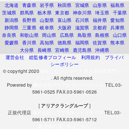
北海道
青森県
岩手県
秋田県
宮城県
山形県
福島県
茨城県
群馬県
栃木県
東京都
神奈川県
埼玉県
千葉県
新潟県
長野県
山梨県
富山県
石川県
福井県
愛知県
静岡県
三重県
岐阜県
大阪府
滋賀県
京都府
兵庫県
奈良県
和歌山県
岡山県
広島県
鳥取県
島根県
山口県
愛媛県
香川県
高知県
徳島県
福岡県
佐賀県
熊本県
大分県
長崎県
宮崎県
鹿児島県
沖縄県
運営会社
総監修者プロフィール
利用規約
プライバ
シーポリシー
© copyright 2020
損をしないシリーズ 空き地売却専門ドッ
トコム
. All rights reserved.
Powered by
株式会社アリアクランソーシャル
TEL.03-
5961-0525 FAX.03-5961-0526
[
アリアクラングループ
]
正規代理店
株式会社コアプラネットメディア
TEL.03-
5961-5711 FAX.03-5961-5712
販売特約店一覧はこちら