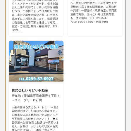
へ。住まいの用地としての可能性まで
イ・エステートがサポート。相場を踏
見極めて高く売る販売戦略。古家の解
まえた仲介売却でより高い売却を目指
体判断・一部売却・境界確定も専門家
しつつ、ご事情によっては買取もご提
連携で対応。売れない時は直接買取
案。市街化調整区域など難しい土地も
も。査定無料。TEL 029-874-
諦めずにご相談を承ります。相続登記
7000（9:00-18:00・水曜定休）
の義務化にも専門家と連携して対応。
査定・ご相談は無料・秘密厳守。TEL
0299- ...
株式会社いろどり不動産
所在地：茨城県石岡市国府６丁目４
－２０ ブリーロ石岡
人生の節目を支えるパートナー ～空き
家問題に特化した信頼の不動産仲介～
石岡市周辺の不動産のご売却はいろど
り不動産にお任せください！！ ◆お
客様第一主義 無理な勧誘は一切行いま
せん。お客様一人ひとりの状況やお気
持ちに寄り添い、「本当に頼んでよ