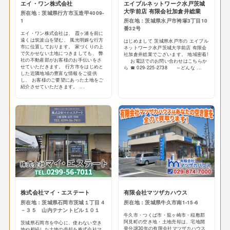
エイ・ワン株式会社
エイブルネットワーク水戸茨城
大学前店 有限会社加倉井総業
所在地：茨城県行方市玉造甲4009-
1
所在地：茨城県水戸市袴塚3丁目10
番32号
エイ・ワン株式会社は、 霞ヶ浦を前に
遠くは筑波山を望む、 風光明媚な行方
はじめまして 茨城県水戸市の エイブル
市に位置しております。 家づくりの上
ネットワーク水戸茨城大学前店 有限会
で欠かせない土地につきましても、 弊
社加倉井総業でございます。 地域密着!
社の不動産部がお客様のお手伝いをさ
お電話でのお問い合わせはこちらか
せていただきます。 行方市をはじめと
ら ☎ 029-225-2738 ～どんな ...
した近隣地域の豊富な情報をご提供
し、 お客様のご要望にあった土地をご
紹介させていただきます。 ...
株式会社マイ・エステート
有限会社マツザカハウス
所在地：茨城県石岡市茨城１丁目４
所在地：茨城県牛久市南1-15-6
－３５ 山内テナントビル１０１
牛久市・つくば市・龍ヶ崎市・稲敷郡
阿見町の空き地・土地売却は、宅地開
茨城県石岡市を中心に、使わない空き
発分譲30年の有限会社マツザカハウス
地や相続した土地の売却を株式会社マ