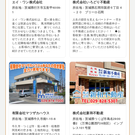
エイ・ワン株式会社
株式会社いろどり不動産
所在地：茨城県行方市玉造甲4009-
所在地：茨城県石岡市国府６丁目４
1
－２０ ブリーロ石岡
エイ・ワン株式会社は、 霞ヶ浦を前に
人生の節目を支えるパートナー ～空き
遠くは筑波山を望む、 風光明媚な行方
家問題に特化した信頼の不動産仲介～
市に位置しております。 家づくりの上
石岡市周辺の不動産のご売却はいろど
で欠かせない土地につきましても、 弊
り不動産にお任せください！！ ◆お
社の不動産部がお客様のお手伝いをさ
客様第一主義 無理な勧誘は一切行いま
せていただきます。 行方市をはじめと
せん。お客様一人ひとりの状況やお気
した近隣地域の豊富な情報をご提供
持ちに寄り添い、「本当に頼んでよ
し、 お客様のご要望にあった土地をご
かった」と思っていただける対応を心
紹介させていただきます。 ...
掛け ...
有限会社マツザカハウス
株式会社新和不動産
所在地：茨城県牛久市南1-15-6
所在地：茨城県つくば市島名2900
番2 （万博公園西F26街区） インプ
牛久市・つくば市・龍ヶ崎市・稲敷郡
レス101号室
阿見町の空き地・土地売却は、宅地開
発分譲30年の有限会社マツザカハウス