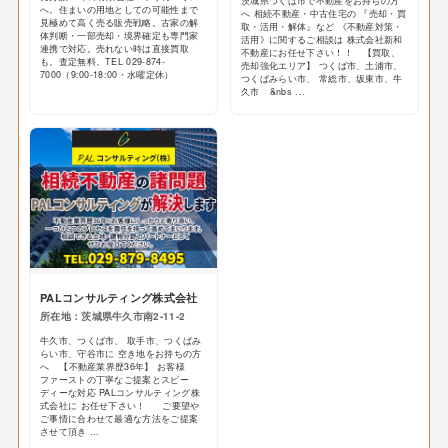
茨城県つくば市で不動産をお持ちの方
へ。住まいの用地としての可能性まで
へ 相続不動産・中古住宅の 『売却・買
見極めて高く売る販売戦略。古家の解
取・活用・解体』など 《不動産対策・
体判断・一部売却・境界確定も専門家
活用》に関するご相談は 株式会社新和
連携で対応。売れない時は直接買取
不動産にお任せ下さい！！ 【買取、
も。査定無料。TEL 029-874-
売却強化エリア】 つくば市、土浦市、
7000（9:00-18:00・水曜定休）
つくばみらい市、 常総市、坂東市、牛
久市 &nbs ...
PALコンサルティング株式会社
所在地：茨城県牛久市南2-11-2
牛久市、つくば市、 取手市、つくばみ
らい市、守谷市に 空き地をお持ちの方
へ 【不動産業界歴36年】 お客様
ファーストの丁寧なご提案とスピー
ディーな対応 PALコンサルティング株
式会社に お任せ下さい！ ご要望や
ご事情に合わせて最適な方法をご提案
させて頂き ...