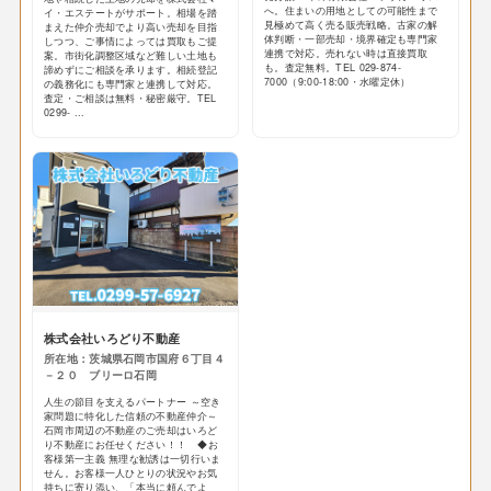
へ。住まいの用地としての可能性まで
イ・エステートがサポート。相場を踏
見極めて高く売る販売戦略。古家の解
まえた仲介売却でより高い売却を目指
体判断・一部売却・境界確定も専門家
しつつ、ご事情によっては買取もご提
連携で対応。売れない時は直接買取
案。市街化調整区域など難しい土地も
も。査定無料。TEL 029-874-
諦めずにご相談を承ります。相続登記
7000（9:00-18:00・水曜定休）
の義務化にも専門家と連携して対応。
査定・ご相談は無料・秘密厳守。TEL
0299- ...
株式会社いろどり不動産
所在地：茨城県石岡市国府６丁目４
－２０ ブリーロ石岡
人生の節目を支えるパートナー ～空き
家問題に特化した信頼の不動産仲介～
石岡市周辺の不動産のご売却はいろど
り不動産にお任せください！！ ◆お
客様第一主義 無理な勧誘は一切行いま
せん。お客様一人ひとりの状況やお気
持ちに寄り添い、「本当に頼んでよ