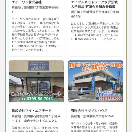
エイ・ワン株式会社
エイブルネットワーク水戸茨城
大学前店 有限会社加倉井総業
所在地：茨城県行方市玉造甲4009-
1
所在地：茨城県水戸市袴塚3丁目10
番32号
エイ・ワン株式会社は、 霞ヶ浦を前に
遠くは筑波山を望む、 風光明媚な行方
はじめまして 茨城県水戸市の エイブル
市に位置しております。 家づくりの上
ネットワーク水戸茨城大学前店 有限会
で欠かせない土地につきましても、 弊
社加倉井総業でございます。 地域密着!
社の不動産部がお客様のお手伝いをさ
お電話でのお問い合わせはこちらか
せていただきます。 行方市をはじめと
ら ☎ 029-225-2738 ～どんな ...
した近隣地域の豊富な情報をご提供
し、 お客様のご要望にあった土地をご
紹介させていただきます。 ...
株式会社マイ・エステート
有限会社マツザカハウス
所在地：茨城県石岡市茨城１丁目４
所在地：茨城県牛久市南1-15-6
－３５ 山内テナントビル１０１
牛久市・つくば市・龍ヶ崎市・稲敷郡
阿見町の空き地・土地売却は、宅地開
茨城県石岡市を中心に、使わない空き
発分譲30年の有限会社マツザカハウス
地や相続した土地の売却を株式会社マ