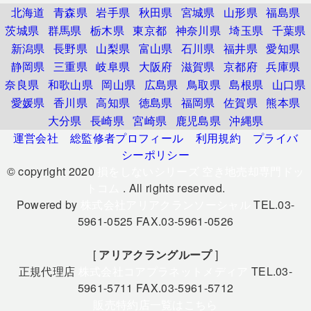
北海道
青森県
岩手県
秋田県
宮城県
山形県
福島県
茨城県
群馬県
栃木県
東京都
神奈川県
埼玉県
千葉県
新潟県
長野県
山梨県
富山県
石川県
福井県
愛知県
静岡県
三重県
岐阜県
大阪府
滋賀県
京都府
兵庫県
奈良県
和歌山県
岡山県
広島県
鳥取県
島根県
山口県
愛媛県
香川県
高知県
徳島県
福岡県
佐賀県
熊本県
大分県
長崎県
宮崎県
鹿児島県
沖縄県
運営会社
総監修者プロフィール
利用規約
プライバ
シーポリシー
© copyright 2020
損をしないシリーズ 空き地売却専門ドッ
トコム
. All rights reserved.
Powered by
株式会社アリアクランソーシャル
TEL.03-
5961-0525 FAX.03-5961-0526
[
アリアクラングループ
]
正規代理店
株式会社コアプラネットメディア
TEL.03-
5961-5711 FAX.03-5961-5712
販売特約店一覧はこちら