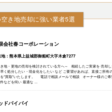
の空き地売却に強い業者5選
限会社春コーポレーション
在地：熊本県上益城郡御船町大字木倉7277
空き地・更地の売却を検討されている方へ～ 相続したご実家を 売却し
早く処分したい・現金化をしたい など ご要望があれば、直接ご所有
産を"買取"いたします。 電話で相談メールで相談 オーナー様のご希
件などを伺い 最適な ...
ッドバイバイ