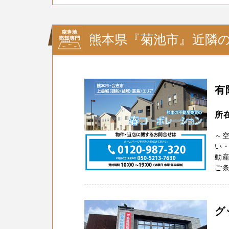
熊本県『菊池市』近隣
有
所
～
い・
動
ご条
グ