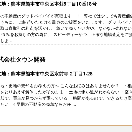
在地：熊本県熊本市中央区本荘5丁目10番18号
本の不動産はグッドバイバイが買取ます！！ 弊社では少しでも資産価
うちに、 ご納得いただける最良のご提案をいたします。 グッドバイ
買取は直取引の利点を活かし、 急いで売りたい方や、なかなか売れな
 悩みをお持ちの方の為に、 スピーディーかつ、正確な地場査定をご
しま ...
式会社タウン開発
在地：熊本県熊本市中央区水前寺２丁目1-28
き地・更地の売却をお考えの方へ こんなお悩みはありませんか？ ・相
をとりあえず解体したがそのまま ・土地の使い道がわからない ・空
売却で、買主が見つからず困っている ・時間があるので、できるだけ
たい ☟ 早期の不動産の売却ならお任 ...