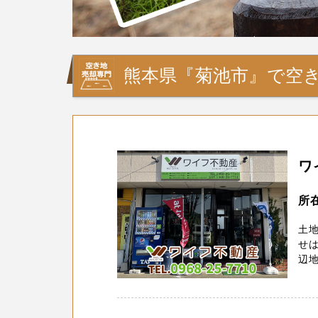
熊本県『菊池市』で空き
ワ
所
土
せは
辺地域