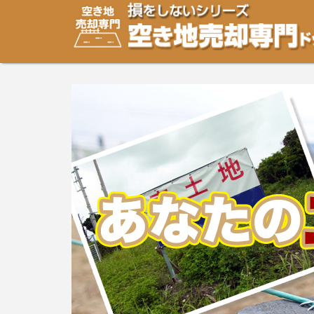
空き地・土地の「売却」は「個人」の方々が、「買取」は
り安めの売却金額と言われています。空き地・土地の売却