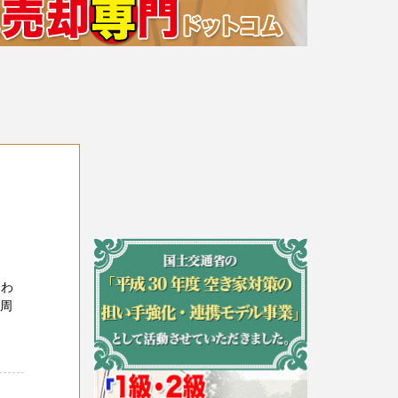
合わ
た周