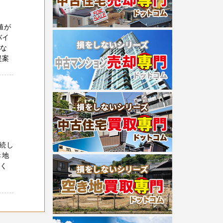
値が
バイ
いな
提案
続し
き地
高く