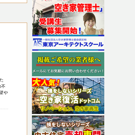
た
の不
望や