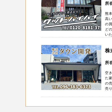
所
熊
高い
の
どの
いた
株
所
空
た家
の
売り