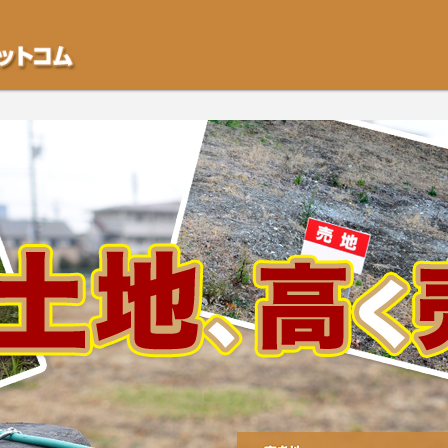
不動産や開発等の「業者」が物件を買います。一般的に「売却」は時間はかかるが
をご検討中の方はお気軽にご相談ください。空き地・土地、相続不動産など、不動