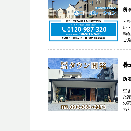
所
～
い・
動
ご条
株
所
空
た家
の
売り