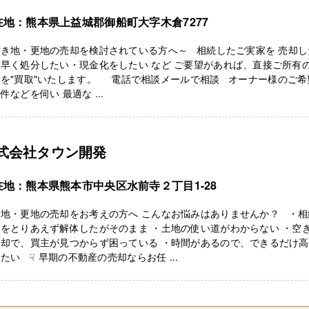
在地：熊本県上益城郡御船町大字木倉7277
空き地・更地の売却を検討されている方へ～ 相続したご実家を 売却し
早く処分したい・現金化をしたい など ご要望があれば、直接ご所有
産を"買取"いたします。 電話で相談メールで相談 オーナー様のご希
件などを伺い 最適な ...
式会社タウン開発
在地：熊本県熊本市中央区水前寺２丁目1-28
き地・更地の売却をお考えの方へ こんなお悩みはありませんか？ ・相
をとりあえず解体したがそのまま ・土地の使い道がわからない ・空
売却で、買主が見つからず困っている ・時間があるので、できるだけ
たい ☟ 早期の不動産の売却ならお任 ...