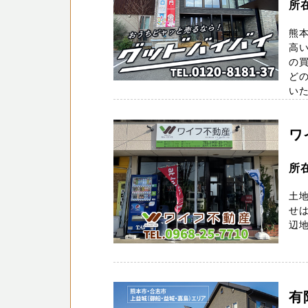
所
熊
高い
の
どの
いた
ワ
所
土
せは
辺地域
有