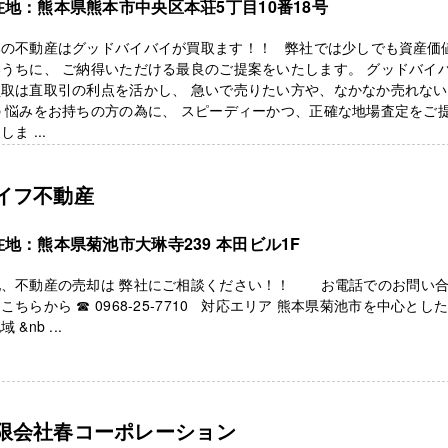
在地：熊本県熊本市中央区本荘5丁目10番18号
本の不動産はグッドバイバイが買取ます！！ 弊社では少しでも資産価
うちに、 ご納得いただける最良のご提案をいたします。 グッドバイ
買取は直取引の利点を活かし、 急いで売りたい方や、なかなか売れな
 悩みをお持ちの方の為に、 スピーディーかつ、正確な地場査定をご
しま ...
イフ不動産
在地：熊本県菊池市大琳寺239 本田ビル1F
地、不動産の売却は 弊社にご相談ください！！ お電話でのお問い
こちらから ☎ 0968-25-7710 対応エリア 熊本県菊池市を中心とし
 &nb ...
限会社春コーポレーション