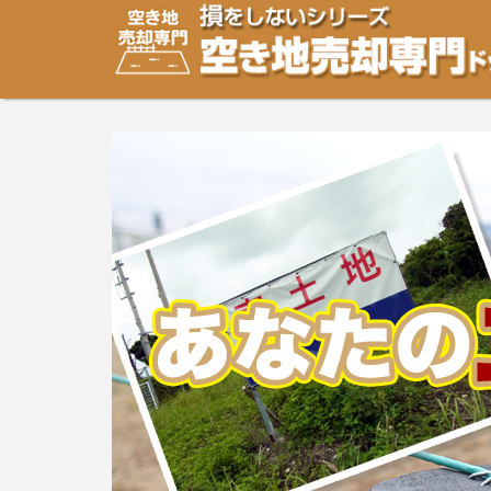
空き地・土地の「売却」は「個人」の方々が、「買取」は
り安めの売却金額と言われています。空き地・土地の売却