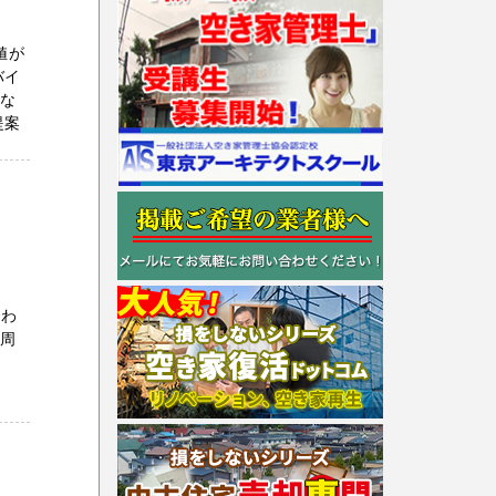
値が
バイ
いな
提案
合わ
た周