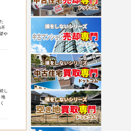
た
の不
望や
続し
き地
高く