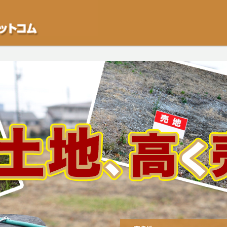
不動産や開発等の「業者」が物件を買います。一般的に「売却」は時間はかかるが
をご検討中の方はお気軽にご相談ください。空き地・土地、相続不動産など、不動