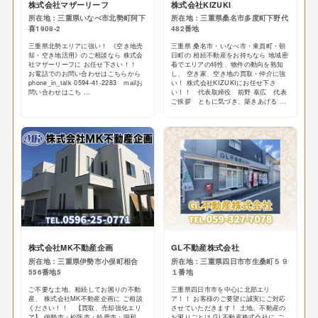
株式会社マザーリーフ
株式会社KIZUKI
所在地：三重県いなべ市北勢町阿下
所在地：三重県桑名市多度町下野代
喜1908-2
482番地
三重県北勢エリアに強い！ 《空き地売
三重県 桑名市・いなべ市・東員町・朝
却・空き地活用》のご相談なら 株式会
日町の 相続不動産をお持ちなら 地域密
社マザーリーフに お任せ下さい！！
着でエリアの特性、物件の動向を熟知
お電話でのお問い合わせはこちらから
し、 空き家、空き地の買取・仲介に強
phone_in_talk 0594-41-2283 mailお
い！ 株式会社KIZUKIにお任せ下さ
問い合わせはこち ...
い！！ 代表取締役 前野 泰広 代表
ご挨拶 ともに気づき、築きあげる ...
株式会社MK不動産企画
GL不動産株式会社
所在地：三重県伊勢市小俣町相合
所在地：三重県四日市市生桑町５９
556番地5
１番地
ご不要な土地、相続してお困りの不動
三重県四日市市を中心に北部エリ
産、 株式会社MK不動産企画に ご相談
ア！！ お客様のご要望に誠実にご対応
ください！！ 【買取、売却強化エリ
させていただきます！ 土地、不動産の
ア】 伊勢市・松阪市・鈴鹿市・明和
お困りごとは GL不動産株式会社に ご