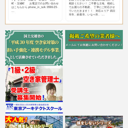
町・玉城町 お電話でのお問い合わせ
相談ください！ ご不要な土地、相続し
はこちらから phone_in_talk 0596-25-
てお困りの不動産、 丁寧にご対応させ
...
ていただきます！！ 対応エリア 四日
市市、鈴鹿市、いなべ市、 ...