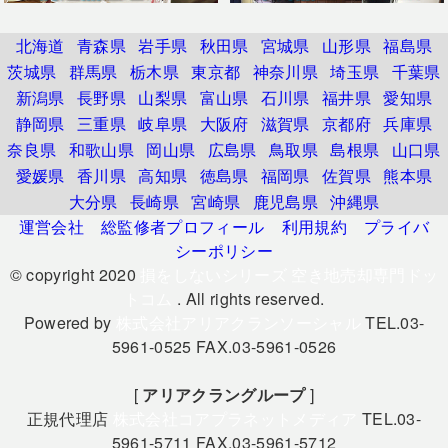
北海道
青森県
岩手県
秋田県
宮城県
山形県
福島県
茨城県
群馬県
栃木県
東京都
神奈川県
埼玉県
千葉県
新潟県
長野県
山梨県
富山県
石川県
福井県
愛知県
静岡県
三重県
岐阜県
大阪府
滋賀県
京都府
兵庫県
奈良県
和歌山県
岡山県
広島県
鳥取県
島根県
山口県
愛媛県
香川県
高知県
徳島県
福岡県
佐賀県
熊本県
大分県
長崎県
宮崎県
鹿児島県
沖縄県
運営会社
総監修者プロフィール
利用規約
プライバ
シーポリシー
© copyright 2020
損をしないシリーズ 空き地売却専門ドッ
トコム
. All rights reserved.
Powered by
株式会社アリアクランソーシャル
TEL.03-
5961-0525 FAX.03-5961-0526
[
アリアクラングループ
]
正規代理店
株式会社コアプラネットメディア
TEL.03-
5961-5711 FAX.03-5961-5712