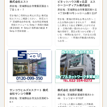
株式会社エスト
ピタットハウス桜ヶ丘店 エス
ケーコーディアル株式会社
所在地：宮城県仙台市青葉区落合１
丁目１８－７
所在地：宮城県仙台市青葉区桜ケ丘
４丁目6番10号シャローム桜ケ丘2F
空き地のご売却をお考えの方は 株式会
社エストにご相談ください。 対応エリ
空き地・更地の売却をお考えの方へ こ
ア 宮城県仙台市全域、仙台市近郊地域
んなお悩みはありませんか？ ・相続
売却スケジュール Setp.1 売却の相談
した家をとりあえず解体したがそのま
(査定依頼) ▼ Setp.2 境界線の確認 ▼
ま ・土地の使い道がわからない ・空き
Setp.3 売却依頼 ...
地の売却で、買主が見つからず困って
いる ・時間があるので、できるだけ高
く売りたい ☟ 早期の不動産の売却な
らお任 ...
サンコウヒルズエステート 株式
株式会社 佐伯不動産
会社サンコウ商事
所在地：宮城県多賀城市桜木3-3-
所在地：宮城県仙台市太白区長町3-
49 リッツオーヤマ2F
6-1
～亡くなった親から相続した不動産、