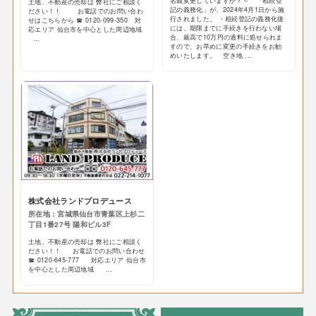
名義変更していますか？～ 「相続登
土地、不動産の売却は 弊社にご相談く
記の義務化」が、2024年4月1日から施
ださい！！ お電話でのお問い合わ
行されました。 ・相続登記の義務化後
せはこちらから ☎ 0120-099-350 対
には、期限までに手続きを行わない場
応エリア 仙台市を中心とした周辺地域
合、最高で10万円の過料に処せられま
...
すので、お早めに変更の手続きをお勧
めいたします。 空き地 ...
株式会社ランドプロデュース
所在地：宮城県仙台市青葉区上杉二
丁目1番27号 陽和ビル3F
土地、不動産の売却は 弊社にご相談く
ださい！！ お電話でのお問い合わせ
☎ 0120-645-777 対応エリア 仙台市
を中心とした周辺地域 ...