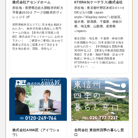
株式会社アセンドホーム
KTERAS(ケーテラス)株式会社
所在地：長野県北佐久郡軽井沢町大
所在地：東京都中野区本町2-51-10
字長倉2023-2 アーク旧軽井沢ヴィ
OKビル10階 <span
レッジⅡ 2F
style="display:none;">杉並区、
栃木県、群馬県、千葉県、神奈川
長野県軽井沢エリアに 空き地を相続さ
県、埼玉県、山梨県、長野県
れた方へ 軽井沢市場を熟知した専門
</span>
チームの強み 【長年の取引実績と信
頼】 株式会社アセンドホームに お任せ
東京23区・埼玉県・千葉県・神奈川県
下さい！ ご要望やご事情に合わせて
の首都圏を中心に 日本全国の空き地を
最適な方法をご提案させて頂きます
お持ちの方へ 【年間相談＆買取件数
空き地を処分、買取、売却など ...
3000件以上】 【豊富な不動産高額買取
実績】 空き家・相続不動産・訳あり不
動産に 特化した不動産買取業者
KTERAS(ケーテラス)株式会社に お任
せ下さい！ ...
株式会社AIWA匠（アイワショ
合同会社 東信州四季の暮らし窓
ウ）
口