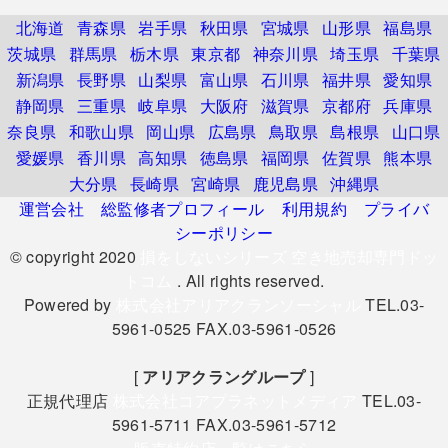
北海道
青森県
岩手県
秋田県
宮城県
山形県
福島県
茨城県
群馬県
栃木県
東京都
神奈川県
埼玉県
千葉県
新潟県
長野県
山梨県
富山県
石川県
福井県
愛知県
静岡県
三重県
岐阜県
大阪府
滋賀県
京都府
兵庫県
奈良県
和歌山県
岡山県
広島県
鳥取県
島根県
山口県
愛媛県
香川県
高知県
徳島県
福岡県
佐賀県
熊本県
大分県
長崎県
宮崎県
鹿児島県
沖縄県
運営会社
総監修者プロフィール
利用規約
プライバ
シーポリシー
© copyright 2020
損をしないシリーズ 空き地売却専門ドッ
トコム
. All rights reserved.
Powered by
株式会社アリアクランソーシャル
TEL.03-
5961-0525 FAX.03-5961-0526
[
アリアクラングループ
]
正規代理店
株式会社コアプラネットメディア
TEL.03-
5961-5711 FAX.03-5961-5712