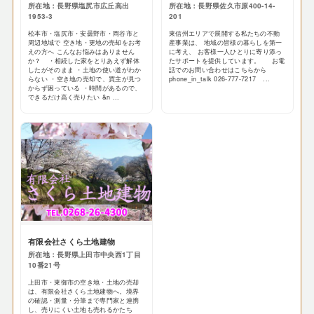
所在地：長野県塩尻市広丘高出
所在地：長野県佐久市原400-14-
1953-3
201
松本市・塩尻市・安曇野市・岡谷市と
東信州エリアで展開する私たちの不動
周辺地域で 空き地・更地の売却をお考
産事業は、 地域の皆様の暮らしを第一
えの方へ こんなお悩みはありません
に考え、 お客様一人ひとりに寄り添っ
か？ ・相続した家をとりあえず解体
たサポートを提供しています。 お電
したがそのまま ・土地の使い道がわか
話でのお問い合わせはこちらから
らない ・空き地の売却で、買主が見つ
phone_in_talk 026-777-7217 ...
からず困っている ・時間があるので、
できるだけ高く売りたい &n ...
有限会社さくら土地建物
所在地：長野県上田市中央西1丁目
10番21号
上田市・東御市の空き地・土地の売却
は、有限会社さくら土地建物へ。境界
の確認・測量・分筆まで専門家と連携
し、売りにくい土地も売れるかたち