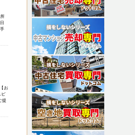
住所
１日
の手
【お
スピ
ご提