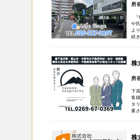
所
『住
や
よ
続き
株
所
下
客様
タ
案さ
株