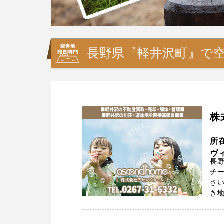
長野県『軽井沢町』で
株
所
ヴィ
長
チー
さ
き地