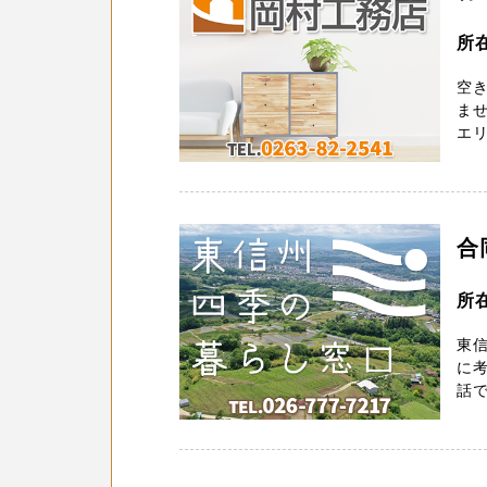
所在
空
ませ
エリア
合
所在
東
に
話で