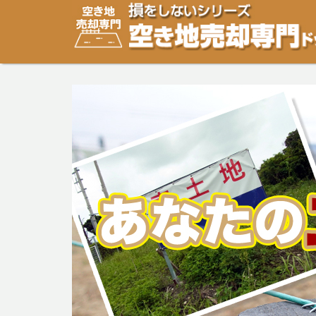
空き地・土地の「売却」は「個人」の方々が、「買取」は
り安めの売却金額と言われています。空き地・土地の売却