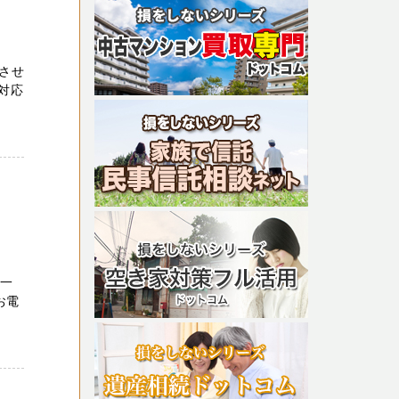
させ
 対応
第一
お電