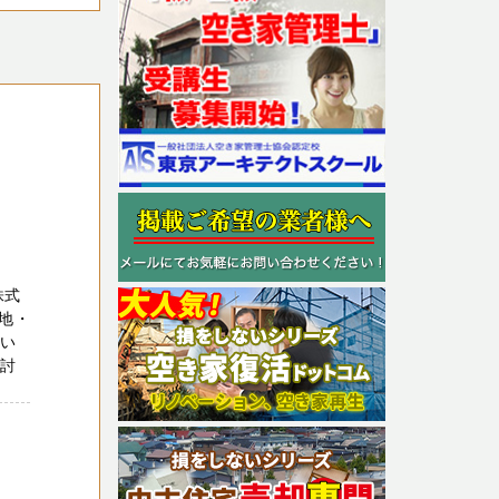
株式
地・
てい
検討