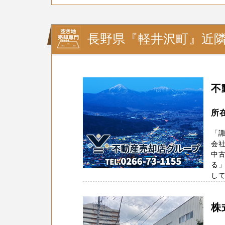
長野県『軽井沢町』近
不
所
「諏
会
中
る
して
株