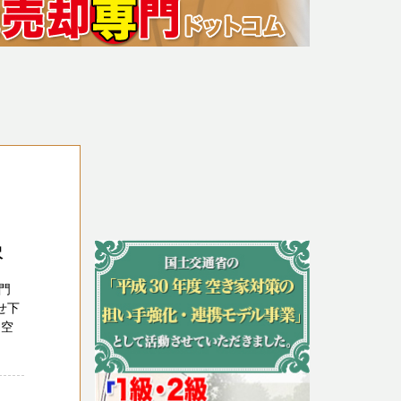
沢
門
せ下
 空