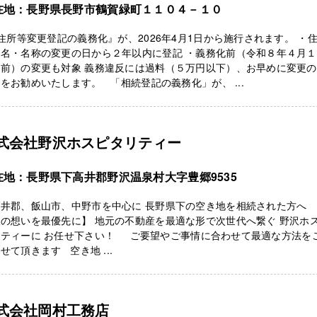
在地：長野県長野市鶴賀緑町１１０４－１０
所等変更登記の義務化』が、2026年4月1日から施行されます。 ・
氏名・名称の変更の日から２年以内に登記 ・義務化前（令和８年４月
り前）の変更も対象 義務違反には過料（５万円以下）、お早めに変更
をお勧めいたします。 「相続登記の義務化」が、 ...
式会社野沢ホスピタリティー
在地：長野県下高井郡野沢温泉村大字豊郷9535
高井郡、飯山市、中野市を中心に 長野県下の空き地を相続された方へ 
の想いを最優先に】 地元の不動産を最適な形で次世代へ繋ぐ 野沢ホ
リティーに お任せ下さい！ ご要望やご事情に合わせて最適な方法を
せて頂きます 空き地 ...
式会社岡村工務店