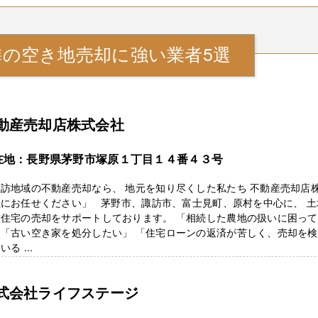
隣の空き地売却に強い業者5選
動産売却店株式会社
在地：長野県茅野市塚原１丁目１４番４３号
訪地域の不動産売却なら、 地元を知り尽くした私たち 不動産売却店
社にお任せください」 茅野市、諏訪市、富士見町、原村を中心に、 土
古住宅の売却をサポートしております。 「相続した農地の扱いに困っ
」「古い空き家を処分したい」 「住宅ローンの返済が苦しく、売却を
いる ...
式会社ライフステージ