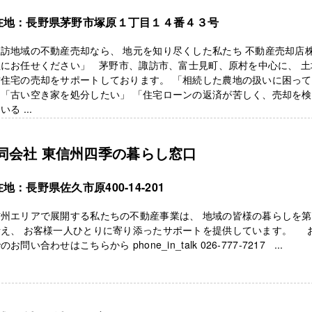
在地：長野県茅野市塚原１丁目１４番４３号
訪地域の不動産売却なら、 地元を知り尽くした私たち 不動産売却店
社にお任せください」 茅野市、諏訪市、富士見町、原村を中心に、 土
古住宅の売却をサポートしております。 「相続した農地の扱いに困っ
」「古い空き家を処分したい」 「住宅ローンの返済が苦しく、売却を
いる ...
同会社 東信州四季の暮らし窓口
地：長野県佐久市原400-14-201
信州エリアで展開する私たちの不動産事業は、 地域の皆様の暮らしを
考え、 お客様一人ひとりに寄り添ったサポートを提供しています。 
のお問い合わせはこちらから phone_in_talk 026-777-7217 ...