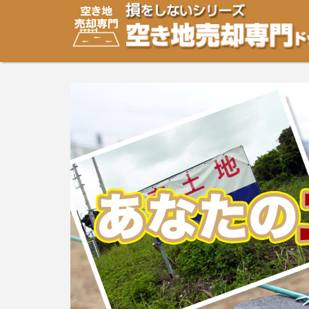
空き地・土地の「売却」は「個人」の方々が、「買取」は
り安めの売却金額と言われています。空き地・土地の売却