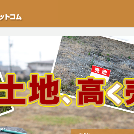
不動産や開発等の「業者」が物件を買います。一般的に「売却」は時間はかかるが
をご検討中の方はお気軽にご相談ください。空き地・土地、相続不動産など、不動