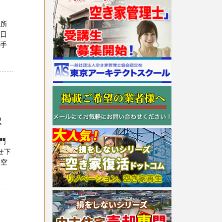
住所
１日
の手
沢
門
せ下
 空