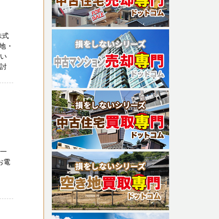
株式
地・
てい
検討
第一
お電