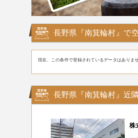
長野県『南箕輪村』で
現在、この条件で登録されているデータはありま
長野県『南箕輪村』近
株