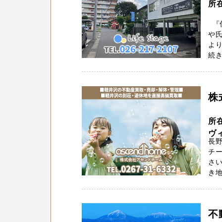
所
『住
や
よ
続き
株
所
ヴィ
長
チー
さ
き地
不