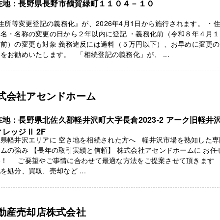
在地：長野県長野市鶴賀緑町１１０４－１０
所等変更登記の義務化』が、2026年4月1日から施行されます。 ・
氏名・名称の変更の日から２年以内に登記 ・義務化前（令和８年４月
り前）の変更も対象 義務違反には過料（５万円以下）、お早めに変更
をお勧めいたします。 「相続登記の義務化」が、 ...
式会社アセンドホーム
在地：長野県北佐久郡軽井沢町大字長倉2023-2 アーク旧軽井
レッジⅡ 2F
野県軽井沢エリアに 空き地を相続された方へ 軽井沢市場を熟知した専
ムの強み 【長年の取引実績と信頼】 株式会社アセンドホームに お任
い！ ご要望やご事情に合わせて最適な方法をご提案させて頂きます
を処分、買取、売却など ...
動産売却店株式会社