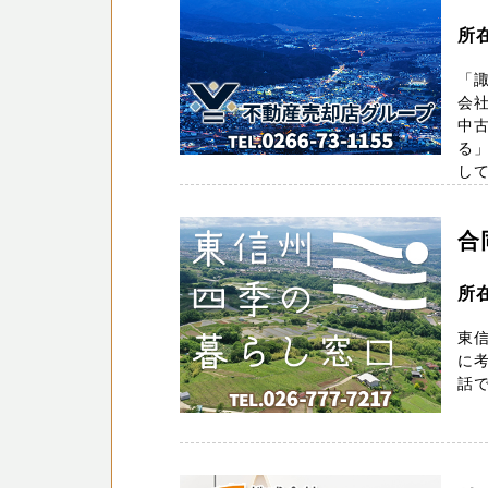
所
「諏
会
中
る
して
合
所在
東
に
話で