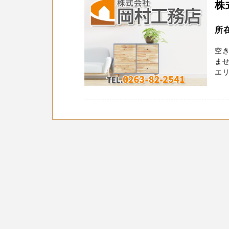
株
所在
空
ませ
エリア