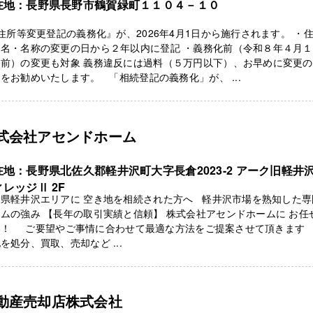
在地：長野県長野市鶴賀緑町１１０４－１０
所等変更登記の義務化』が、2026年4月1日から施行されます。 ・
氏名・名称の変更の日から２年以内に登記 ・義務化前（令和８年４月
り前）の変更も対象 義務違反には過料（５万円以下）、お早めに変更
をお勧めいたします。 「相続登記の義務化」が、 ...
式会社アセンドホーム
在地：長野県北佐久郡軽井沢町大字長倉2023-2 アーク旧軽井
レッジⅡ 2F
野県軽井沢エリアに 空き地を相続された方へ 軽井沢市場を熟知した専
ムの強み 【長年の取引実績と信頼】 株式会社アセンドホームに お任
い！ ご要望やご事情に合わせて最適な方法をご提案させて頂きます
を処分、買取、売却など ...
動産売却店株式会社