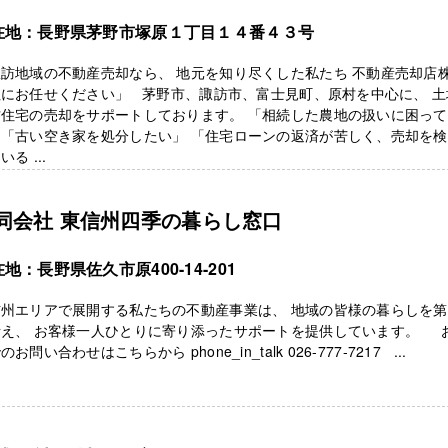
在地：長野県茅野市塚原１丁目１４番４３号
訪地域の不動産売却なら、 地元を知り尽くした私たち 不動産売却店
社にお任せください」 茅野市、諏訪市、富士見町、原村を中心に、 土
古住宅の売却をサポートしております。 「相続した農地の扱いに困っ
」「古い空き家を処分したい」 「住宅ローンの返済が苦しく、売却を
いる ...
同会社 東信州四季の暮らし窓口
地：長野県佐久市原400-14-201
信州エリアで展開する私たちの不動産事業は、 地域の皆様の暮らしを
考え、 お客様一人ひとりに寄り添ったサポートを提供しています。 
のお問い合わせはこちらから phone_in_talk 026-777-7217 ...