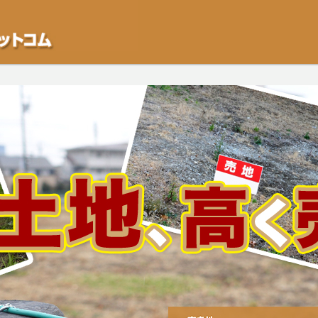
不動産や開発等の「業者」が物件を買います。一般的に「売却」は時間はかかるが
をご検討中の方はお気軽にご相談ください。空き地・土地、相続不動産など、不動