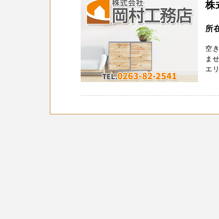
株
所在
空
ませ
エリア