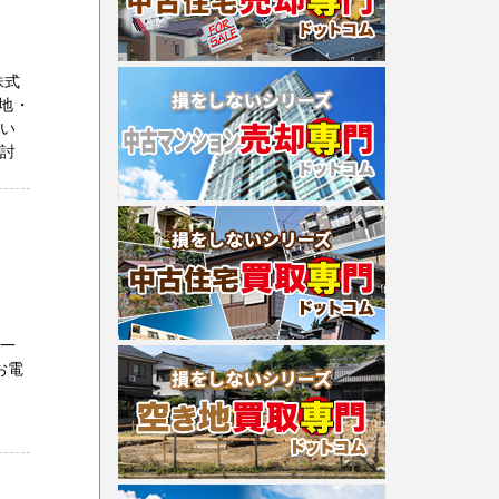
株式
地・
てい
検討
第一
お電