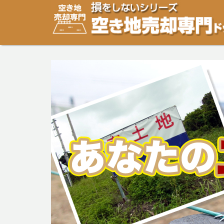
空き地・土地の「売却」は「個人」の方々が、「買取」は
り安めの売却金額と言われています。空き地・土地の売却