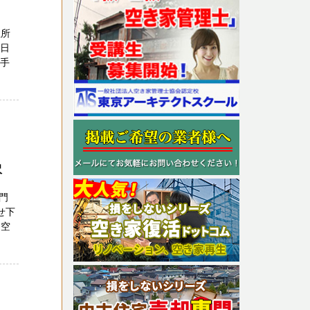
住所
１日
の手
沢
門
せ下
 空