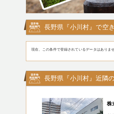
長野県『小川村』で空き
現在、この条件で登録されているデータはありま
長野県『小川村』近隣
株