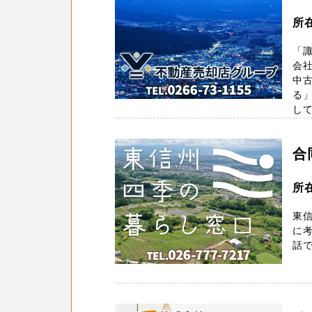
所
「諏
会
中
る
して
合
所在
東
に
話で