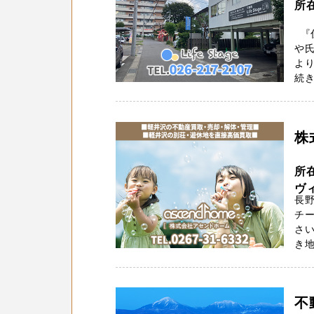
所
『住
や
よ
続き
株
所
ヴィ
長
チー
さ
き地
不