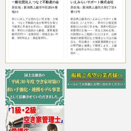
一般社団法人 つなぐ不動産の会
いえみらいサポート株式会社
所在地：新潟県上越市中田原84番
所在地：新潟県上越市大和2丁目9
地30
番15号
売りに出しても売れない空き地・土地
新潟県上越市のいえみらいサポート株
を、つなぐ不動産の会が有料引き取り
式会社（いえサポ）。草刈りと固定資
で確実に手放すお手伝い。固定資産
産税だけが続く空き地、境界や登記が
税・草刈りの負担から解放。業界最安
未整理の土地——「売ると決める前」
級35万円〜・全国対応・現地立会い不
の段階からご相談いただけます。山林
要。300件以上・満足度95%。
地域の表題登記など地域ならではの論
点も、司法書士・土地家屋調査士など
の専門家と連携して整理します。上越
市・妙高市を中心に対応。TEL 025-
520- ...