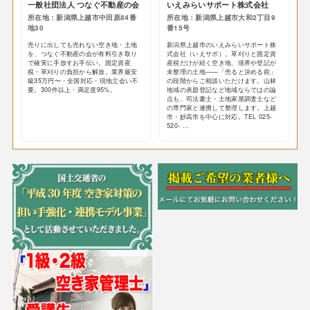
一般社団法人 つなぐ不動産の会
いえみらいサポート株式会社
所在地：新潟県上越市中田原84番
所在地：新潟県上越市大和2丁目9
地30
番15号
売りに出しても売れない空き地・土地
新潟県上越市のいえみらいサポート株
を、つなぐ不動産の会が有料引き取り
式会社（いえサポ）。草刈りと固定資
で確実に手放すお手伝い。固定資産
産税だけが続く空き地、境界や登記が
税・草刈りの負担から解放。業界最安
未整理の土地——「売ると決める前」
級35万円〜・全国対応・現地立会い不
の段階からご相談いただけます。山林
要。300件以上・満足度95%。
地域の表題登記など地域ならではの論
点も、司法書士・土地家屋調査士など
の専門家と連携して整理します。上越
市・妙高市を中心に対応。TEL 025-
520- ...