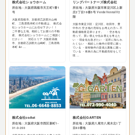
株式会社ショウホーム
リングパートナーズ株式会社
所在地：大阪府高槻市天王町1番1
所在地：大阪府大阪市東淀川区上新
号
庄2丁目16番5号 VerdeVentoIV2
階
大阪府高槻市、京都府乙訓郡大山崎
町、 三島郡島本町の不動産は、 株式会
大阪市東淀川区・淀川区、吹田市、豊
社ショウホームにお任せ下さい！！
中市の 空き地の売却をお考えの方へ 不
ご不要な土地、相続してお困りの不動
動産価格査定承ります。 ・空き地を
産、 株式会社ショウホームにご相談く
売って、買い替えや住み替えを考えた
ださい！ 対応エリア 大阪府高槻
い ・現金化を急ぎたい ・近所に知られ
市、京都府乙訓郡大山崎町、三島郡島
たくない ・相続した物件の管理に困っ
本町 &n ...
ている ・保有物件の賃借人募集に困っ
ている ・将来の為に不動産売却をして
現 ...
株式会社coAst
株式会社GARTEN
所在地：大阪府大阪市西区新町1-
所在地：大阪府八尾市八尾木北1丁
31-3-203
目83番地