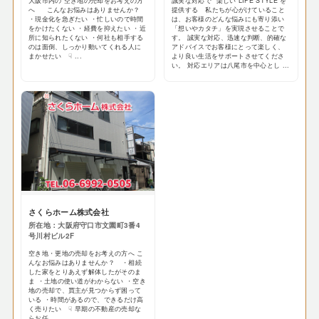
大阪市内の 空き地の売却をお考えの方
誠実な対応で “楽しい LIFE STYLE”を
へ こんなお悩みはありませんか？
提供する 私たちが心がけていること
・現金化を急ぎたい ・忙しいので時間
は、お客様のどんな悩みにも寄り添い
をかけたくない ・経費を抑えたい ・近
「想いやカタチ」を実現させることで
所に知られたくない ・何社も相手する
す。 誠実な対応、迅速な判断、的確な
のは面倒、しっかり動いてくれる人に
アドバイスでお客様にとって楽しく、
まかせたい ☟ ...
より良い生活をサポートさせてくださ
い。 対応エリアは八尾市を中心とし ...
さくらホーム株式会社
所在地：大阪府守口市文園町3番4
号川村ビル2F
空き地・更地の売却をお考えの方へ こ
んなお悩みはありませんか？ ・相続
した家をとりあえず解体したがそのま
ま ・土地の使い道がわからない ・空き
地の売却で、買主が見つからず困って
いる ・時間があるので、できるだけ高
く売りたい ☟ 早期の不動産の売却な
らお任 ...