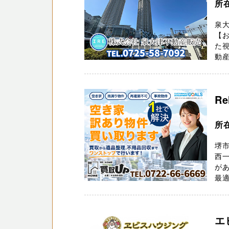
所
泉
【
た視
動産
R
所在
堺
西
があ
最適
エ