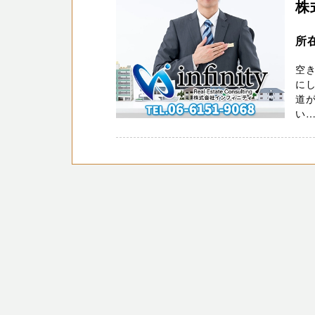
株
所
空
に
道
い…