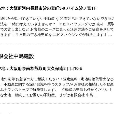
在地：大阪府河内長野市汐の宮町3-9 ハイム汐ノ宮1F
続したが活用できていない不動産 など 有効活用できていない空き地
法を 一緒に考えていきませんか？ エビスハウジングでは 売却・買
貸での貸し出しなど お客様のニーズに合った活用方法をご提案をさせ
きます！ ☟ 早期の空き地売却を エビスハウジングが解決します！ ...
限会社中島建設
在地：大阪府泉南郡熊取町大久保南2丁目10-5
き地の売却 お急ぎの方ご相談ください！査定無料 宅地建物取引士など
や、不動産に関する深い知識を持つスタッフが お客様の相続した不動
悩みをワンストップで解決致します。 不動産の売買お任せください！！
な土地、相続してお困りの不動産、 まずは有限会社 中島 ...