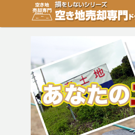
空き地・土地の「売却」は「個人」の方々が、「買取」は
り安めの売却金額と言われています。空き地・土地の売却