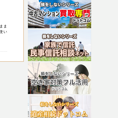
まま
使い