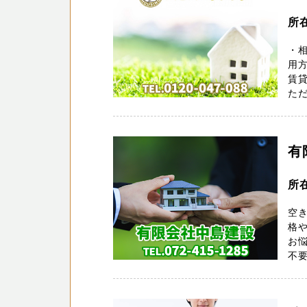
所
・相
用方
賃
ただ
有
所
空
格
お
不要