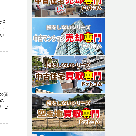
の活
取・
てい
の資
産の
 ご