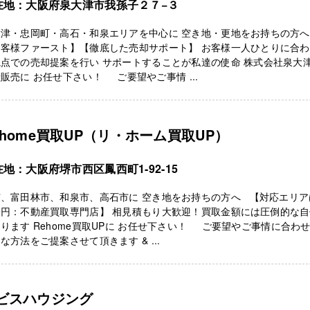
在地：大阪府泉大津市我孫子２７−３
大津・忠岡町・高石・和泉エリアを中心に 空き地・更地をお持ちの方
お客様ファースト】【徹底した売却サポート】 お客様一人ひとりに合
点での売却提案を行い サポートすることが私達の使命 株式会社泉大
販売に お任せ下さい！ ご要望やご事情 ...
ehome買取UP（リ・ホーム買取UP）
地：大阪府堺市西区鳳西町1-92-15
市、富田林市、和泉市、高石市に 空き地をお持ちの方へ 【対応エリア
一円：不動産買取専門店】 相見積もり大歓迎！買取金額には圧倒的な
ります Rehome買取UPに お任せ下さい！ ご要望やご事情に合わ
な方法をご提案させて頂きます & ...
ビスハウジング