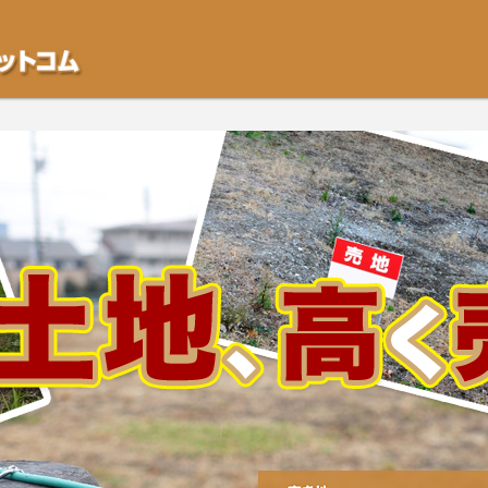
不動産や開発等の「業者」が物件を買います。一般的に「売却」は時間はかかるが
をご検討中の方はお気軽にご相談ください。空き地・土地、相続不動産など、不動