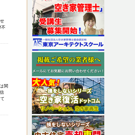
へ
わせ
津不
は関
自信
せて