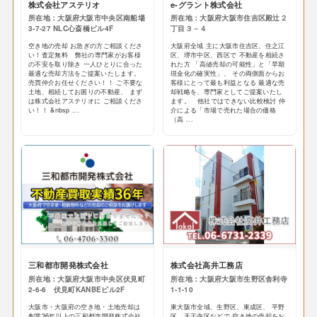
株式会社アステリオ
e-グラント株式会社
所在地：大阪府大阪市中央区南船場
所在地：大阪府大阪市住吉区殿辻２
3-7-27 NLC心斎橋ビル4F
丁目３－４
空き地の売却 お急ぎの方ご相談くださ
大阪府全域 主に大阪市住吉区、住之江
い！査定無料 弊社の専門家がお客様
区、堺市中区、西区で 不動産を相続さ
の不安を取り除き 一人ひとりに合った
れた方 「高値売却の可能性」と「早期
最適な売却方法をご提案いたします。
現金化の確実性」、 その両側面からお
売買仲介お任せください！！ ご不要な
客様にとって最も利益となる 最適な売
土地、相続してお困りの不動産、 まず
却戦略を、専門家としてご提案いたし
は株式会社アステリオに ご相談くださ
ます。 他社ではできない比較検討 仲
い！！ &nbsp ...
介による「市場で売れた場合の価格
（高 ...
三和都市開発株式会社
株式会社高井工務店
所在地：大阪府大阪市中央区伏見町
所在地：大阪府大阪市生野区舎利寺
2-6-6 伏見町KANBEビル2F
1-1-10
大阪市・大阪府の空き地・土地売却は
東大阪市全域、生野区、東成区、 平野
創業36年以上の三和都市開発株式会社
区、天王寺区などで 空き地の売却をお