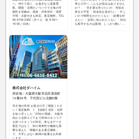
へ。仲介で高く、お急ぎなら直接買
考えの方へ こんなお悩みはありません
取。開発・活用のノウハウで土地の可
か？ ・空き家を売りたいが、売却出
能性を見極め。底地・共有持分・境界
来るか不安 ・現金化を急ぎたい ・忙し
不明・古家付きも対応。査定無料。TEL
いので時間をかけたくない ・経費を抑
06-4706-3300（月〜土・祝 9:00〜
えたい ・近所に知られたくない ・何社
19:00／日休）
も相手するのは面倒、しっかり動い ...
株式会社ダハイム
所在地：大阪府大阪市北区浪花町
13番38号 千代田ビル北館6階
空き地の売却 お急ぎの方ご相談くださ
い！査定無料 1. 【信頼】北区・北摂
を知り尽くした「20年の実績」 大阪市
内から北摂エリアまで20年のキャリア
を持つスタッフが対応。単なるデータ
査定ではなく、街の将来性や微細な需
要を捉えた「根拠のある適正価格」
で、大手にはない納得の提案をお約束
します。 ...