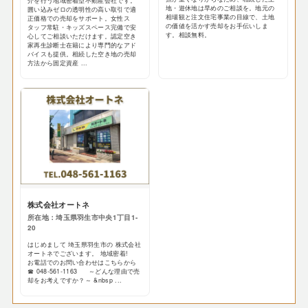
介を行う地域密着型不動産会社です。
地・遊休地は早めのご相談を。地元の
囲い込みゼロの透明性の高い取引で適
相場観と注文住宅事業の目線で、土地
正価格での売却をサポート。女性ス
の価値を活かす売却をお手伝いしま
タッフ常駐・キッズスペース完備で安
す。相談無料。
心してご相談いただけます。認定空き
家再生診断士在籍により専門的なアド
バイスも提供。相続した空き地の売却
方法から固定資産 ...
株式会社オートネ
所在地：埼玉県羽生市中央1丁目1-
20
はじめまして 埼玉県羽生市の 株式会社
オートネでございます。 地域密着!
お電話でのお問い合わせはこちらから
☎ 048-561-1163 ～どんな理由で売
却をお考えですか？～ &nbsp ...