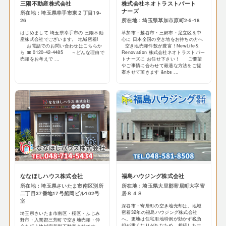
三陽不動産株式会社
株式会社ネオトラストパート
ナーズ
所在地：埼玉県幸手市東２丁目19-
26
所在地：埼玉県草加市原町2-5-18
はじめまして 埼玉県幸手市の 三陽不動
草加市・越谷市・三郷市・足立区を中
産株式会社でございます。 地域密着!
心に 日本全国の空き地をお持ちの方へ
お電話でのお問い合わせはこちらか
空き地売却件数が豊富！ ​NewLife＆
ら ☎ 0120-42-4485 ～どんな理由で
Renovation 株式会社ネオトラストパー
売却をお考えで ...
トナーズに お任せ下さい！ ご要望
やご事情に合わせて最適な方法をご提
案させて頂きます &nbs ...
ななほしハウス株式会社
福島ハウジング株式会社
所在地：埼玉県さいたま市南区別所
所在地：埼玉県大里郡寄居町大字寄
二丁目37番地17号船岡ビル102号
居８４８
室
深谷市・寄居町の空き地売却は、地域
密着32年の福島ハウジング株式会社
埼玉県さいたま市南区・桜区・ふじみ
へ。更地は住宅用地特例が効かず税負
野市・入間郡三芳町で空き地売却・仲
担が重くなりがちなため、相続した土