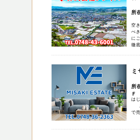
所
空
べき
に
徹底
ミ
所
Ｆ
はじ
お電
で売