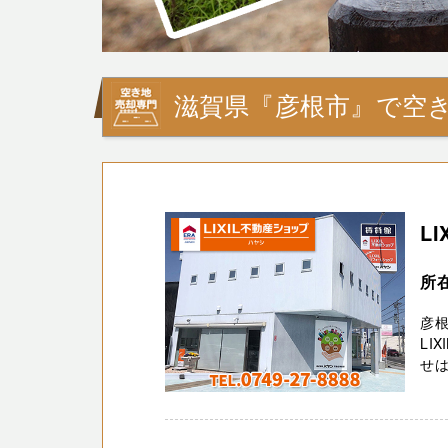
滋賀県『彦根市』で空き
L
所在
彦
LI
せは