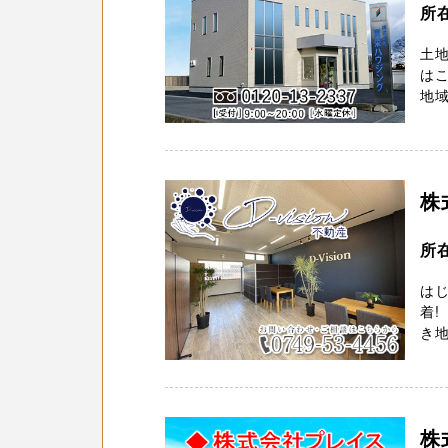
所
土
はこ
地域 
株
所在
はじ
着
き地
株