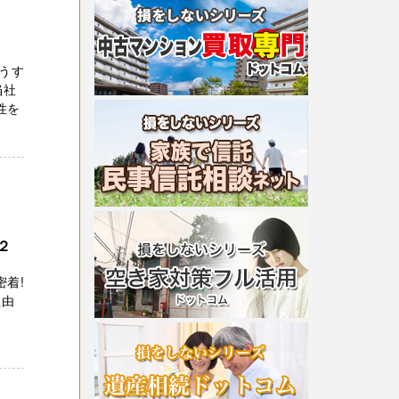
うす
当社
性を
２
密着!
理由