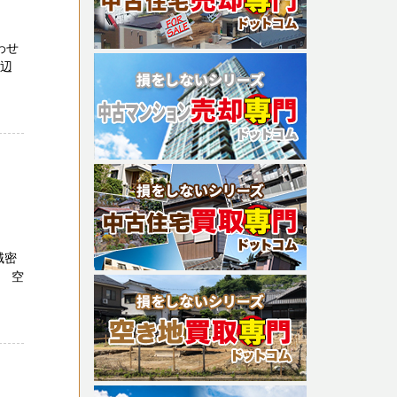
わせ
周辺
域密
 空