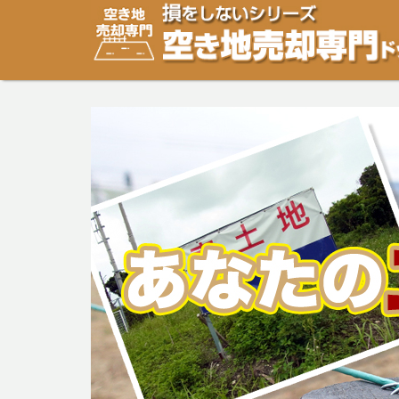
空き地・土地の「売却」は「個人」の方々が、「買取」は
り安めの売却金額と言われています。空き地・土地の売却