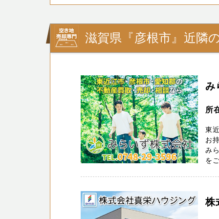
滋賀県『彦根市』近隣
み
所
東近
お
み
をご
株