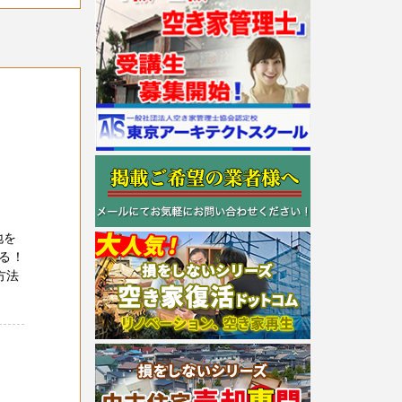
地を
る！
方法