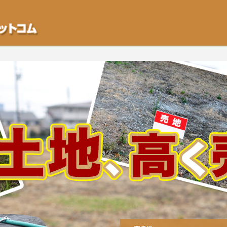
不動産や開発等の「業者」が物件を買います。一般的に「売却」は時間はかかるが
をご検討中の方はお気軽にご相談ください。空き地・土地、相続不動産など、不動