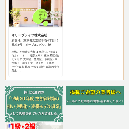
オリーブライフ株式会社
所在地：東京都文京区千石4丁目15
番地5号 メープルハウス1階
土地、不動産の売却は 弊社にご相談く
ださい！！ 対応エリア 東京23区(強
化エリア:文京区、豊島区、板橋区) 東
京都下、神奈川県、埼玉県、千葉県
仲介/買取 比較 仲介の場合 買取の場合
買主 ...