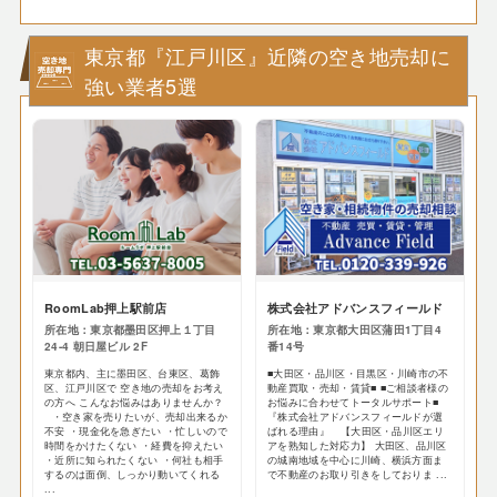
東京都『江戸川区』近隣の空き地売却に
強い業者5選
RoomLab押上駅前店
株式会社アドバンスフィールド
所在地：東京都墨田区押上１丁目
所在地：東京都大田区蒲田1丁目4
24-4 朝日屋ビル 2F
番14号
東京都内、主に墨田区、台東区、葛飾
■大田区・品川区・目黒区・川崎市の不
区、江戸川区で 空き地の売却をお考え
動産買取・売却・賃貸■ ■ご相談者様の
の方へ こんなお悩みはありませんか？
お悩みに合わせてトータルサポート■
・空き家を売りたいが、売却出来るか
『株式会社アドバンスフィールドが選
不安 ・現金化を急ぎたい ・忙しいので
ばれる理由』 【大田区・品川区エリ
時間をかけたくない ・経費を抑えたい
アを熟知した対応力】 大田区、品川区
・近所に知られたくない ・何社も相手
の城南地域を中心に川崎、横浜方面ま
するのは面倒、しっかり動いてくれる
で不動産のお取り引きをしておりま ...
...