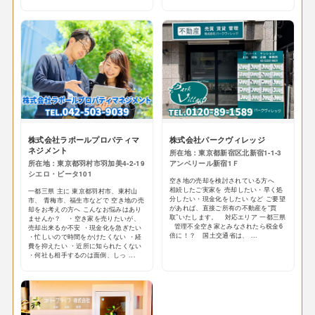
株式会社ラポールプロパティマ
株式会社パークヴィレッジ
ネジメント
所在地：東京都新宿区北新宿1-1-3
所在地：東京都羽村市羽加美4-2-19
アンベリール新宿1Ｆ
シエロ・ビータ101
空き地の売却を検討されている方へ
相続したご実家を 売却したい・早く処
一都三県 主に 東京都羽村市、東村山
分したい・現金化をしたい など ご要望
市、 青梅市、福生市などで 空き地の売
があれば、直接ご所有の不動産を“買
却をお考えの方へ こんなお悩みはあり
取”いたします。 対応エリア 一都三県
ませんか？ ・空き家を売りたいが、
管理不全空き家とみなされたら税金6
売却出来るか不安 ・現金化を急ぎたい
倍に！？ 国土交通省は、 ...
・忙しいので時間をかけたくない ・経
費を抑えたい ・近所に知られたくない
・何社も相手するのは面倒、しっ ...