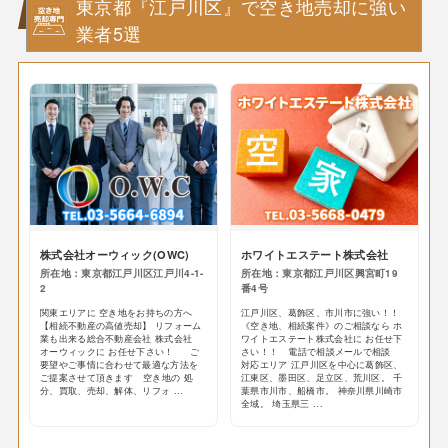
東京都『江戸川区』で空き地売却に強い
業者5選
株式会社オーウィック(OWC)
ホワイトエステート株式会社
所在地：東京都江戸川区江戸川4-1-
所在地：東京都江戸川区興宮町19
2
番4号
関東エリアに 空き地をお持ちの方へ
江戸川区、葛飾区、市川市に強い！！
【相続不動産の高値売却】 リフォーム
《空き地、相続案件》のご相談なら ホ
業も出来る総合不動産会社 株式会社
ワイトエステート株式会社に お任せ下
オーウィックに お任せ下さい！ ご
さい！！ 電話で相談メールで相談
要望やご事情に合わせて最適な方法を
対応エリア 江戸川区を中心に葛飾区、
ご提案させて頂きます 空き地の 処
江東区、墨田区、足立区、荒川区。 千
分、買取、売却、解体、リフォ ...
葉県市川市、船橋市。 神奈川県川崎市
全域。 埼玉県三 ...