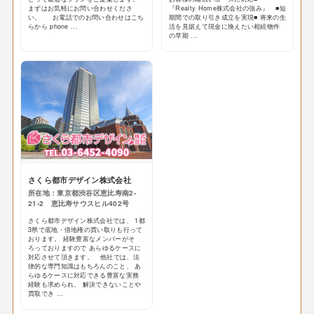
まずはお気軽にお問い合わせくださ
『Realty Home株式会社の強み』 ■短
い。 お電話でのお問い合わせはこち
期間での取り引き成立を実現■ 将来の生
らから phone ...
活を見据えて現金に換えたい相続物件
の早期 ...
さくら都市デザイン株式会社
所在地：東京都渋谷区恵比寿南2-
21-2​ 恵比寿サウスヒル402号
さくら都市デザイン株式会社では、 1都
3県で底地・借地権の買い取りも行って
おります。 経験豊富なメンバーがそ
ろっておりますので あらゆるケースに
対応させて頂きます。 他社では、法
律的な専門知識はもちろんのこと、 あ
らゆるケースに対応できる豊富な実務
経験も求められ、 解決できないことや
買取でき ...