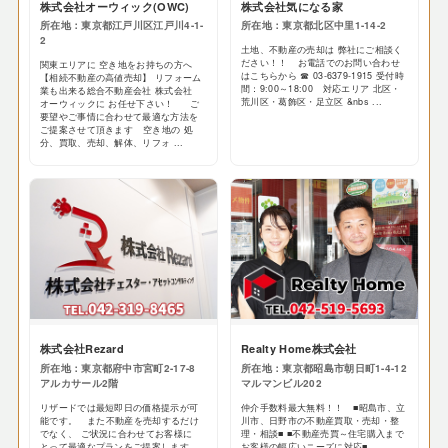
株式会社オーウィック(OWC)
株式会社気になる家
所在地：東京都江戸川区江戸川4-1-
所在地：東京都北区中里1-14-2
2
土地、不動産の売却は 弊社にご相談く
ださい！！ お電話でのお問い合わせ
関東エリアに 空き地をお持ちの方へ
はこちらから ☎ 03-6379-1915 受付時
【相続不動産の高値売却】 リフォーム
間：9:00～18:00 対応エリア 北区・
業も出来る総合不動産会社 株式会社
荒川区・葛飾区・足立区 &nbs ...
オーウィックに お任せ下さい！ ご
要望やご事情に合わせて最適な方法を
ご提案させて頂きます 空き地の 処
分、買取、売却、解体、リフォ ...
株式会社Rezard
Realty Home株式会社
所在地：東京都府中市宮町2-17-8
所在地：東京都昭島市朝日町1-4-12
アルカサール2階
マルマンビル202
リザードでは最短即日の価格提示が可
仲介手数料最大無料！！ ■昭島市、立
能です。 また不動産を売却するだけ
川市、日野市の不動産買取・売却・整
でなく、 ご状況に合わせてお客様に
理・相談■ ■不動産売買～住宅購入まで
とって最適なプランをご提案します。
お客様の幅広いニーズに対応■