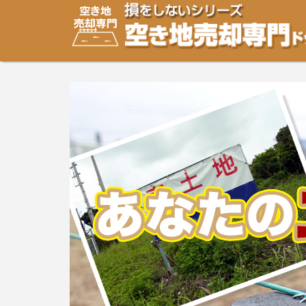
空き地・土地の「売却」は「個人」の方々が、「買取」は
り安めの売却金額と言われています。空き地・土地の売却