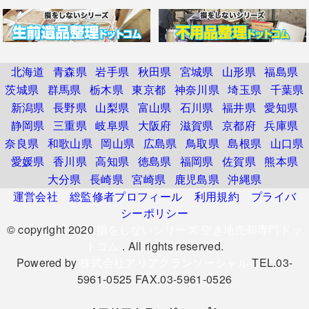
北海道
青森県
岩手県
秋田県
宮城県
山形県
福島県
茨城県
群馬県
栃木県
東京都
神奈川県
埼玉県
千葉県
新潟県
長野県
山梨県
富山県
石川県
福井県
愛知県
静岡県
三重県
岐阜県
大阪府
滋賀県
京都府
兵庫県
奈良県
和歌山県
岡山県
広島県
鳥取県
島根県
山口県
愛媛県
香川県
高知県
徳島県
福岡県
佐賀県
熊本県
大分県
長崎県
宮崎県
鹿児島県
沖縄県
運営会社
総監修者プロフィール
利用規約
プライバ
シーポリシー
© copyright 2020
損をしないシリーズ 空き地売却専門ドッ
トコム
. All rights reserved.
Powered by
株式会社アリアクランソーシャル
TEL.03-
5961-0525 FAX.03-5961-0526