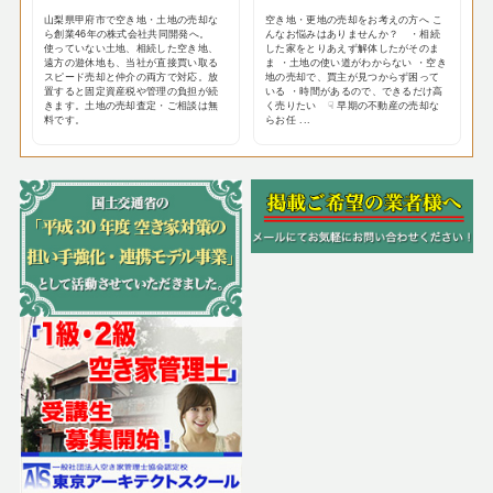
山梨県甲府市で空き地・土地の売却な
空き地・更地の売却をお考えの方へ こ
ら創業46年の株式会社共同開発へ。
んなお悩みはありませんか？ ・相続
使っていない土地、相続した空き地、
した家をとりあえず解体したがそのま
遠方の遊休地も、当社が直接買い取る
ま ・土地の使い道がわからない ・空き
スピード売却と仲介の両方で対応。放
地の売却で、買主が見つからず困って
置すると固定資産税や管理の負担が続
いる ・時間があるので、できるだけ高
きます。土地の売却査定・ご相談は無
く売りたい ☟ 早期の不動産の売却な
料です。
らお任 ...