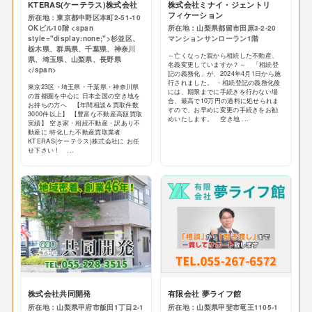
KTERAS(ケーテラス)株式会社
株式会社ミナイ・ジェントリ
フィケーション
所在地：東京都中野区本町2-51-10
OKビル10階 <span
所在地：山梨県都留市田原3-2-20
style="display:none;">杉並区、
マンションサンローラン1階
栃木県、群馬県、千葉県、神奈川
～亡くなった親から相続した不動産、
県、埼玉県、山梨県、長野県
名義変更していますか？～ 「相続登
</span>
記の義務化」が、2024年4月1日から施
行されました。 ・相続登記の義務化後
東京23区・埼玉県・千葉県・神奈川県
には、期限までに手続きを行わない場
の首都圏を中心に 日本全国の空き地を
合、最高で10万円の過料に処せられま
お持ちの方へ 【年間相談＆買取件数
すので、お早めに変更の手続きをお勧
3000件以上】 【豊富な不動産高額買取
めいたします。 空き地 ...
実績】 空き家・相続不動産・訳あり不
動産に 特化した不動産買取業者
KTERAS(ケーテラス)株式会社に お任
せ下さい！ ...
株式会社共同開発
有限会社 夢ライフ館
所在地：山梨県甲府市飯田1丁目2-1
所在地：山梨県甲斐市竜王1105-1