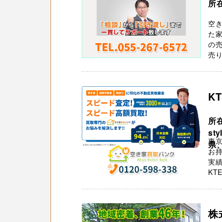
所在
空
た家
の
売り
K
所在
st
東京
県、
お持
実績
KT
株