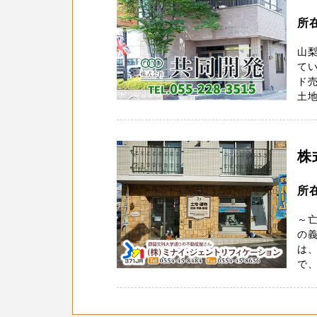
所
山
て
ド
土
株
所
～
の義
は
で、