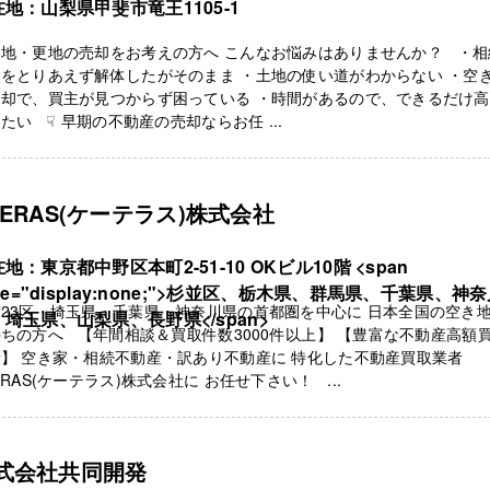
地：山梨県甲斐市竜王1105-1
き地・更地の売却をお考えの方へ こんなお悩みはありませんか？ ・相
をとりあえず解体したがそのまま ・土地の使い道がわからない ・空
売却で、買主が見つからず困っている ・時間があるので、できるだけ
たい ☟ 早期の不動産の売却ならお任 ...
TERAS(ケーテラス)株式会社
地：東京都中野区本町2-51-10 OKビル10階 <span
yle="display:none;">杉並区、栃木県、群馬県、千葉県、神
23区・埼玉県・千葉県・神奈川県の首都圏を中心に 日本全国の空き
埼玉県、山梨県、長野県</span>
ちの方へ 【年間相談＆買取件数3000件以上】 【豊富な不動産高額
】 空き家・相続不動産・訳あり不動産に 特化した不動産買取業者
ERAS(ケーテラス)株式会社に お任せ下さい！ ...
式会社共同開発