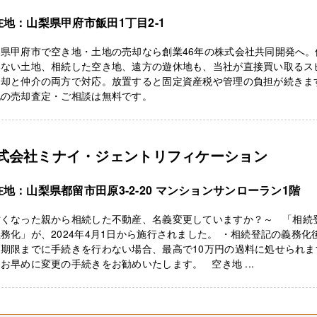
在地：山梨県甲府市飯田1丁目2-1
梨県甲府市で空き地・土地の売却なら創業46年の株式会社共同開発へ。
いない土地、相続した空き地、遠方の遊休地も、当社が直接買い取るス
売却と仲介の両方で対応。放置すると固定資産税や管理の負担が続きま
地の売却査定・ご相談は無料です。
式会社ミナイ・ジェントリフィケーション
在地：山梨県都留市田原3-2-20 マンションサンローラン1階
亡くなった親から相続した不動産、名義変更していますか？～ 「相続
務化」が、2024年4月1日から施行されました。 ・相続登記の義務化
、期限までに手続きを行わない場合、最高で10万円の過料に処せられま
お早めに変更の手続きをお勧めいたします。 空き地 ...