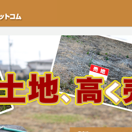
不動産や開発等の「業者」が物件を買います。一般的に「売却」は時間はかかるが
をご検討中の方はお気軽にご相談ください。空き地・土地、相続不動産など、不動