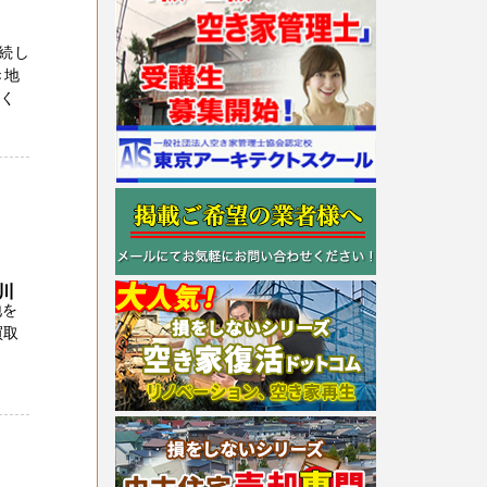
続し
き地
高く
奈川
地を
買取