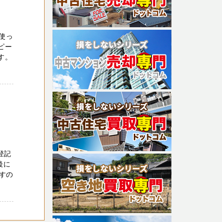
使っ
ピー
す。
登記
後に
すの