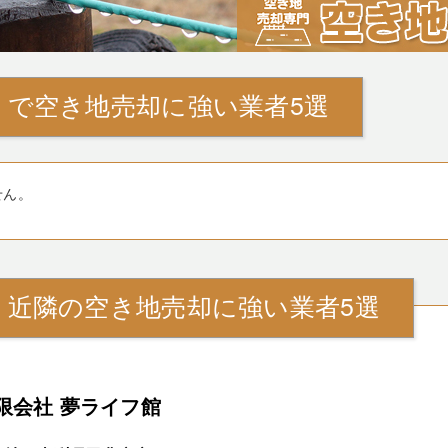
』で空き地売却に強い業者5選
せん。
』近隣の空き地売却に強い業者5選
限会社 夢ライフ館