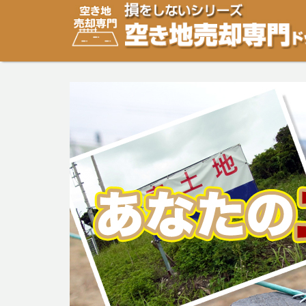
空き地・土地の「売却」は「個人」の方々が、「買取」は
り安めの売却金額と言われています。空き地・土地の売却