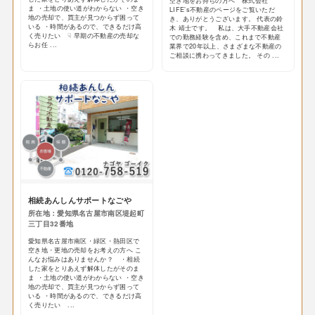
空き地をお持ちの方へ 株式会社
ま ・土地の使い道がわからない ・空き
LIFE’s不動産のページをご覧いただ
地の売却で、買主が見つからず困って
き、ありがとうございます。 代表の鈴
いる ・時間があるので、できるだけ高
木 靖士です。 私は、大手不動産会社
く売りたい ☟ 早期の不動産の売却な
での勤務経験を含め、これまで不動産
らお任 ...
業界で20年以上、さまざまな不動産の
ご相談に携わってきました。 その ...
相続あんしんサポートなごや
所在地：愛知県名古屋市南区堤起町
三丁目32番地
愛知県名古屋市南区・緑区・熱田区で
空き地・更地の売却をお考えの方へ こ
んなお悩みはありませんか？ ・相続
した家をとりあえず解体したがそのま
ま ・土地の使い道がわからない ・空き
地の売却で、買主が見つからず困って
いる ・時間があるので、できるだけ高
く売りたい ...