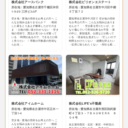
株式会社アースバンク
株式会社ビリオンエステート
所在地：愛知県名古屋市千種区仲田
所在地：愛知県名古屋市中川区中郷
1-5-20 三洋ビル3F
５丁目７２
空き地・更地の売却をお考えの方へ こ
愛知県名古屋市中川区で 空き地の売却
んなお悩みはありませんか？ ・相続
をお考えの方へ こんなお悩みはありま
した家をとりあえず解体したがそのま
せんか？ ・空き家を売りたいが、か
ま ・土地の使い道がわからない ・空き
なり傷んでいて売却出来るか不安 ・家
地の売却で、買主が見つからず困って
の中に、家財道具、仏壇などが残って
いる ・時間があるので、できるだけ高
いる ・現金化を急ぎたい ・忙しいので
く売りたい ☟ 早期の不動産の売却な
時間をかけたくない ・経費を抑えたい
らお任 ...
・近所に知られたくない ・何社も相 ...
株式会社アイムホーム
株式会社LIFE’s不動産
所在地：愛知県名古屋市中区正木一
所在地：愛知県名古屋市西区則武新
丁目1-4
町４丁目３－７ＢＡＵＷＥＲＫ ８
０４号
空き地・更地の売却をお考えの方へ こ
んなお悩みはありませんか？ ・相続
名古屋市西区・北区・東区・中村区の
した家をとりあえず解体したがそのま