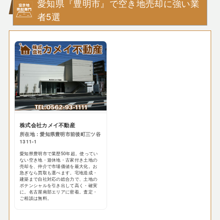
愛知県『豊明市』で空き地売却に強い業
者5選
株式会社カメイ不動産
所在地：愛知県豊明市前後町三ツ谷
1311-1
愛知県豊明市で業歴50年超。使ってい
ない空き地・遊休地・古家付き土地の
売却を、仲介で市場価値を最大化。お
急ぎなら買取も選べます。宅地造成・
建築まで自社対応の総合力で、土地の
ポテンシャルを引き出して高く・確実
に。名古屋南部エリアに密着。査定・
ご相談は無料。