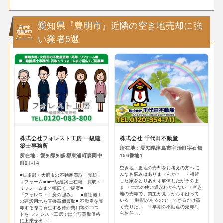
愛知県『豊明市』近隣の空き地売却に強
い業者5選
株式会社フォレスト工房 一級建
株式会社 千代田不動産
築士事務所
所在地：愛知県津島市宇治町字石畑
所在地：愛知県知多郡東浦町森岡中
156番地1
町21-14
空き地・更地の売却をお考えの方へ こ
んなお悩みはありませんか？ ・相続
■知多郡・大府市の不動産買取・売却・
した家をとりあえず解体したがそのま
リフォーム■ ■一級建築士在籍：買取～
ま ・土地の使い道がわからない ・空き
リフォームまで幅広くご提案■
地の売却で、買主が見つからず困って
『フォレスト工房の強み』 ■自社施工
いる ・時間があるので、できるだけ高
の建設用地を直接高価買取■ 不動産を売
く売りたい ☟ 早期の不動産の売却な
却する際に発生する仲介費用等のコス
らお任 ...
トを フォレスト工房では全額買取価格
に上乗せ出 ...