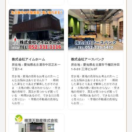
株式会社アイムホーム
株式会社アースバンク
所在地：愛知県名古屋市中区正木一
所在地：愛知県名古屋市千種区仲田
丁目1-4
1-5-20 三洋ビル3F
空き地・更地の売却をお考えの方へ こ
空き地・更地の売却をお考えの方へ こ
んなお悩みはありませんか？ ・相続
んなお悩みはありませんか？ ・相続
した家をとりあえず解体したがそのま
した家をとりあえず解体したがそのま
ま ・土地の使い道がわからない ・空き
ま ・土地の使い道がわからない ・空き
地の売却で、買主が見つからず困って
地の売却で、買主が見つからず困って
いる ・時間があるので、できるだけ高
いる ・時間があるので、できるだけ高
く売りたい ☟ 早期の不動産の売却な
く売りたい ☟ 早期の不動産の売却な
らお任 ...
らお任 ...